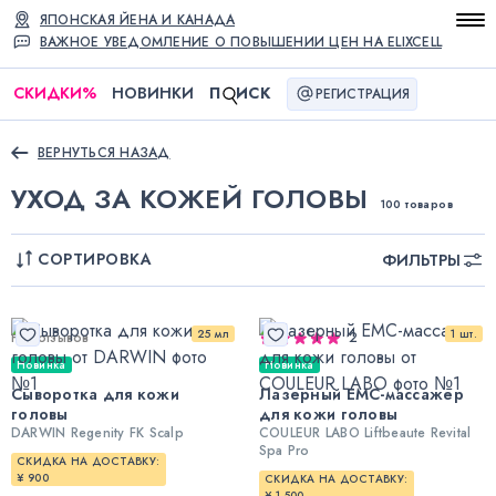
ЯПОНСКАЯ ЙЕНА И КАНАДА
ВАЖНОЕ УВЕДОМЛЕНИЕ О ПОВЫШЕНИИ ЦЕН НА ELIXCELL
СКИДКИ
%
НОВИНКИ
П
ИСК
РЕГИСТРАЦИЯ
ВЕРНУТЬСЯ НАЗАД
УХОД ЗА КОЖЕЙ ГОЛОВЫ
100 товаров
СОРТИРОВКА
ФИЛЬТРЫ
25 мл
1 шт.
Нет отзывов
2
Новинка
Новинка
Сыворотка для кожи
Лазерный ЕМС-массажер
головы
для кожи головы
DARWIN Regenity FK Scalp
COULEUR LABO Liftbeaute Revital
Spa Pro
СКИДКА НА ДОСТАВКУ:
¥ 900
СКИДКА НА ДОСТАВКУ:
¥ 1 500