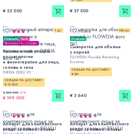
¥ 22 000
¥ 27 500
1 шт.
100 мл
5
Нет отзывов
Новинка
SALE
Новинка
Бесплатная доставка
Сыворотка для объема
Комплексный аппарат
у корней
косметологии
FLOWDIA Flowdia Renewing
и физиотерапии для лица,
Essence
головы и тела
СКИДКА НА ДОСТАВКУ:
DIREIA ZERU V3
¥ 80
СКИДКА НА ДОСТАВКУ:
¥ 10 000
¥ 253 000
-
21
%
¥ 3 640
¥ 199 000
3
3
Аппарат для комплексного
Аппарат для комплексного
ухода за кожей головы
ухода за кожей головы