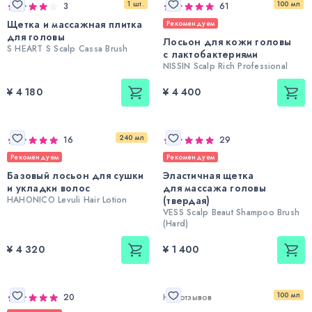
1 шт.
100 мл
3
61
Щетка и массажная плитка
Рекомендуем
для головы
Лосьон для кожи головы
S HEART S Scalp Cassa Brush
с лактобактериями
NISSIN Scalp Rich Professional
¥ 4 180
¥ 4 400
240 мл
16
29
Рекомендуем
Рекомендуем
Базовый лосьон для сушки
Эластичная щетка
и укладки волос
для массажа головы
HAHONICO Levuli Hair Lotion
(твердая)
VESS Scalp Beaut Shampoo Brush
(Hard)
¥ 4 320
¥ 1 400
100 мл
20
Нет отзывов