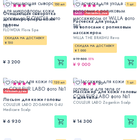
150 мл
1 шт.
4
8
Очищающая сыворотка
SALE
Рекомендуем
для микрофлоры кожи
Расческа для ухода
головы
за волосами с роликовым
FLOWDIA Flora Spa
массажером
WiLLA THE BRASHU Revo
СКИДКА НА ДОСТАВКУ:
¥ 150
СКИДКА НА ДОСТАВКУ:
¥ 1 000
¥ 19 800
-
55
%
¥ 3 200
¥ 9 000
120 мл
1 шт.
8
50
Массажер для кожи головы
Рекомендуем
и для тела
Лосьон для кожи головы
COULEUR LABO Zogankin Scalp
COULEUR LABO ZOGANKIN G4U
Medicare Scalp
¥ 6 930
¥ 14 300