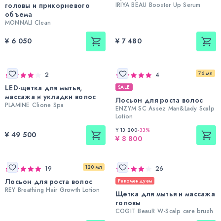
головы и прикорневого
IRIYA BEAU Booster Up Serum
объема
MONNALI Clean
¥ 6 050
¥ 7 480
76 мл
2
4
LED-щетка для мытья,
SALE
массажа и укладки волос
Лосьон для роста волос
PLAMINE Clione Spa
ENZYM SC Assez Man&Lady Scalp
Lotion
¥ 13 200
-
33
%
¥ 49 500
¥ 8 800
120 мл
19
26
Лосьон для роста волос
Рекомендуем
REY Breathing Hair Growth Lotion
Щетка для мытья и массажа
головы
COGIT BeauR W-Scalp care brush