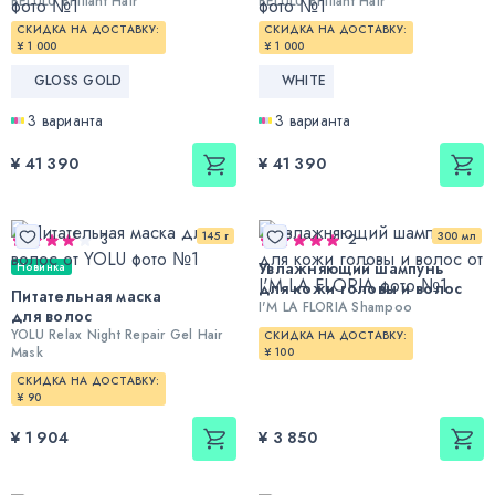
BELULU Brilliant Hair
BELULU Brilliant Hair
СКИДКА НА ДОСТАВКУ:
СКИДКА НА ДОСТАВКУ:
¥ 1 000
¥ 1 000
GLOSS GOLD
WHITE
3 варианта
3 варианта
¥ 41 390
¥ 41 390
145 г
300 мл
3
2
Увлажняющий шампунь
Новинка
для кожи головы и волос
Питательная маска
I'M LA FLORIA Shampoo
для волос
YOLU Relax Night Repair Gel Hair
СКИДКА НА ДОСТАВКУ:
Mask
¥ 100
СКИДКА НА ДОСТАВКУ:
¥ 90
¥ 1 904
¥ 3 850