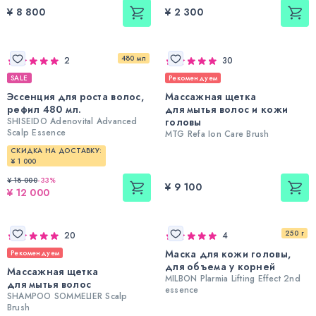
¥ 8 800
¥ 2 300
480 мл
2
30
SALE
Рекомендуем
Эссенция для роста волос,
Массажная щетка
рефил 480 мл.
для мытья волос и кожи
SHISEIDO Adenovital Advanced
головы
Scalp Essence
MTG Refa Ion Care Brush
СКИДКА НА ДОСТАВКУ:
¥ 1 000
¥ 18 000
-
33
%
¥ 9 100
¥ 12 000
250 г
20
4
Маска для кожи головы,
Рекомендуем
для объема у корней
Массажная щетка
MILBON Plarmia Lifting Effect 2nd
для мытья волос
essence
SHAMPOO SOMMELIER Scalp
Brush