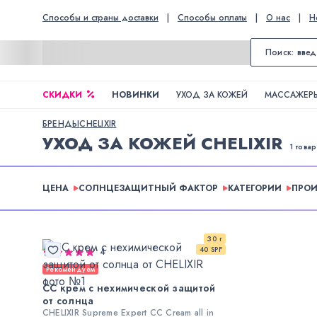
Способы и страны доставки
|
Способы оплаты
|
О нас
|
Н
СКИДКИ
НОВИНКИ
УХОД ЗА КОЖЕЙ
МАССАЖЕРЫ
БРЕНДЫ
CHELIXIR
УХОД ЗА КОЖЕЙ CHELIXIR
1 товар
ЦЕНА
СОЛНЦЕЗАЩИТНЫЙ ФАКТОР
КАТЕГОРИИ
ПРО
30 г
40 SPF
4
Рекомендуем
CC крем с нехимической защитой
от солнца
CHELIXIR Supreme Expert CC Cream all in