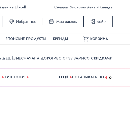
ен на Elixcell
Сменить
Японская йена и Канада
Избранное
Мои заказы
Войти
ЯПОНСКИЕ ПРОДУКТЫ
БРЕНДЫ
КОРЗИНА
А ДЕШЁВЫЕ
СНАЧАЛА ДОРОГИЕ
С ОТЗЫВАМИ
СО СКИДКАМИ
4
6
ТИП КОЖИ
ТЕГИ
ПОКАЗЫВАТЬ ПО