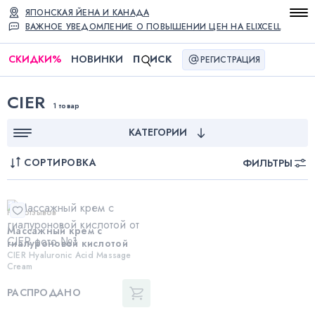
ЯПОНСКАЯ ЙЕНА И КАНАДА
ВАЖНОЕ УВЕДОМЛЕНИЕ О ПОВЫШЕНИИ ЦЕН НА ELIXCELL
СКИДКИ
%
НОВИНКИ
П
ИСК
РЕГИСТРАЦИЯ
CIER
1 товар
КАТЕГОРИИ
СОРТИРОВКА
ФИЛЬТРЫ
Нет отзывов
Массажный крем c
гиалуроновой кислотой
CIER Hyaluronic Acid Massage
Cream
РАСПРОДАНО