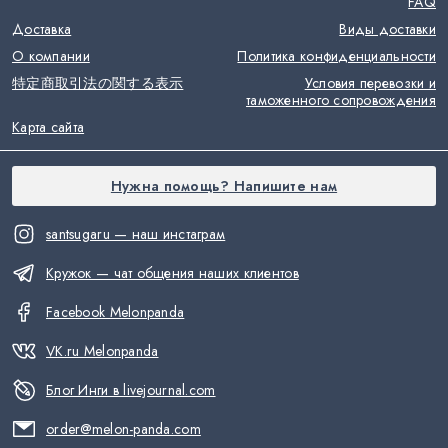
FAQ
Доставка
Виды доставки
О компании
Политика конфиденциальности
特定商取引法の関する表示
Условия перевозки и
таможенного сопровождения
Карта сайта
Нужна помощь? Напишите нам
santsugaru — наш инстаграм
Кружок — чат общения наших клиентов
Facebook Melonpanda
VK.ru Melonpanda
Блог Инги в livejournal.com
order@melon-panda.com