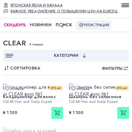
ЯПОНСКАЯ ЙЕНА И КАНАДА
ВАЖНОЕ УВЕДОМЛЕНИЕ О ПОВЫШЕНИИ ЦЕН НА ELIXCELL
СКИДКИ
%
НОВИНКИ
П
ИСК
РЕГИСТРАЦИЯ
CLEAR
3 товара
КАТЕГОРИИ
СОРТИРОВКА
ФИЛЬТРЫ
370 мл
370 мл
Нет отзывов
Нет отзывов
Кондиционер для волос
Шампунь без силиконов
CLEAR Hair and Scalp Expert
CLEAR Hair and Scalp Expert
¥ 1 100
¥ 1 100