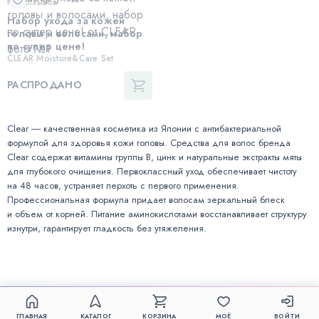
Нет отзывов
Набор ухода за кожей
головы и волосами, набор
по супер цене!
CLEAR Moisture&Care Set
РАСПРОДАНО
Clear ― качественная косметика из Японии с антибактериальной
формулой для здоровья кожи головы. Средства для волос бренда
Clear содержат витамины группы В, цинк и натуральные экстракты мяты
для глубокого очищения. Первоклассный уход обеспечивает чистоту
на 48 часов, устраняет перхоть с первого применения.
Профессиональная формула придает волосам зеркальный блеск
и объем от корней. Питание аминокислотами восстанавливает структуру
изнутри, гарантирует гладкость без утяжеления.
ГЛАВНАЯ
КАТАЛОГ
КОРЗИНА
МОЁ
ВОЙТИ