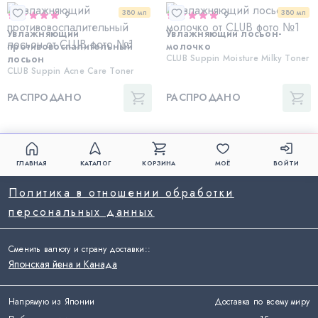
380 мл
380 мл
9
9
Увлажняющий
Увлажняющий лосьон-
противовоспалительный
молочко
лосьон
CLUB Suppin Moisture Milky Toner
CLUB Suppin Acne Care Toner
РАСПРОДАНО
РАСПРОДАНО
ГЛАВНАЯ
КАТАЛОГ
КОРЗИНА
МОЁ
ВОЙТИ
Политика в отношении обработки
персональных данных
Сменить валюту и страну доставки:
:
Японская йена и Канада
Напрямую из Японии
Доставка по всему миру