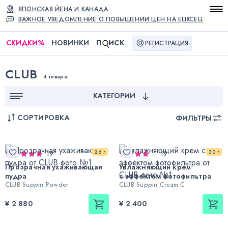
ЯПОНСКАЯ ЙЕНА И КАНАДА
ВАЖНОЕ УВЕДОМЛЕНИЕ О ПОВЫШЕНИИ ЦЕН НА ELIXCELL
СКИДКИ
%
НОВИНКИ
П
ИСК
РЕГИСТРАЦИЯ
CLUB
4 товара
КАТЕГОРИИ
СОРТИРОВКА
ФИЛЬТРЫ
26 г
30 г
19
19
Прозрачная ухаживающая
Увлажняющий крем
пудра
с эффектом фотофильтра
CLUB Suppin Powder
CLUB Suppin Cream C
¥ 2 880
¥ 2 400