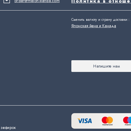
order@melon-panda.com
Политика в отнош
Сменить валюту и страну доставки:
:
Японская йена и Канада
Напишите нам
 зефирок