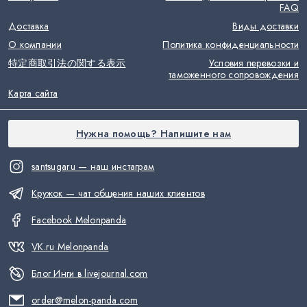
FAQ
Доставка
Виды доставки
О компании
Политика конфиденциальности
特定商取引法の関する表示
Условия перевозки и
таможенного сопровождения
Карта сайта
Нужна помощь? Напишите нам
santsugaru — наш инстаграм
Кружок — чат общения наших клиентов
Facebook Melonpanda
VK.ru Melonpanda
Блог Инги в livejournal.com
order@melon-panda.com