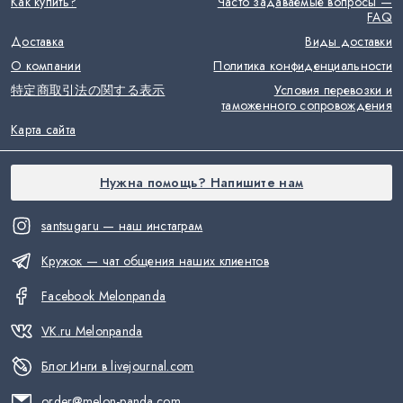
Как купить?
Часто задаваемые вопросы —
FAQ
Доставка
Виды доставки
О компании
Политика конфиденциальности
特定商取引法の関する表示
Условия перевозки и
таможенного сопровождения
Карта сайта
Нужна помощь? Напишите нам
santsugaru — наш инстаграм
Кружок — чат общения наших клиентов
Facebook Melonpanda
VK.ru Melonpanda
Блог Инги в livejournal.com
order@melon-panda.com