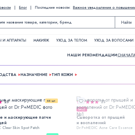
овости
|
Блог
|
Последние новости:
Важное уведомление о повышении ц
Найти
 И АППАРАТЫ
МАКИЯЖ
УХОД ЗА ТЕЛОМ
УХОД ЗА ВОЛОСАМИ
НАШИ РЕКОМЕНДАЦИИ
СНАЧАЛ
ВОДСТВА
НАЗНАЧЕНИЕ
ТИП КОЖИ
44 шт.
25
23
SALE
е и маскирующие патчи
Сыворотка от прыщей
щей
и воспалений
 Clear Skin Spot Patch
Dr:P+MEDIC Acne Care Essence