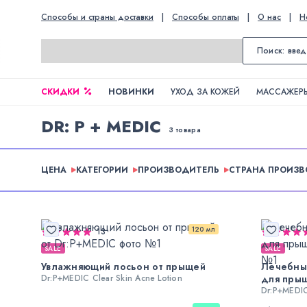
Способы и страны доставки
|
Способы оплаты
|
О нас
|
Н
СКИДКИ
НОВИНКИ
УХОД ЗА КОЖЕЙ
МАССАЖЕРЫ
DR: P + MEDIC
3 товара
ЦЕНА
КАТЕГОРИИ
ПРОИЗВОДИТЕЛЬ
СТРАНА ПРОИЗ
120 мл
13
SALE
SALE
Увлажняющий лосьон от прыщей
Лечебны
Dr:P+MEDIC Clear Skin Acne Lotion
для пры
Dr:P+MEDIC