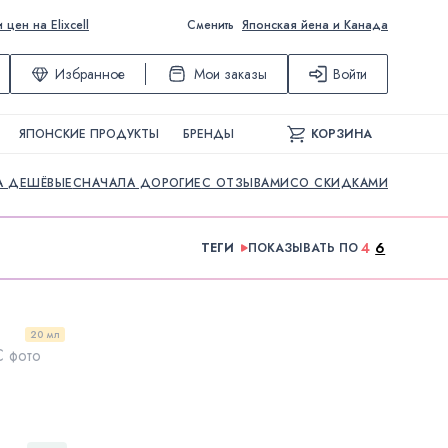
ен на Elixcell
Сменить
Японская йена и Канада
Избранное
Мои заказы
Войти
ЯПОНСКИЕ ПРОДУКТЫ
БРЕНДЫ
КОРЗИНА
А ДЕШЁВЫЕ
СНАЧАЛА ДОРОГИЕ
С ОТЗЫВАМИ
СО СКИДКАМИ
4
6
ТЕГИ
ПОКАЗЫВАТЬ ПО
20 мл