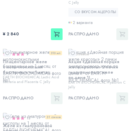
С Jelly
СО ВКУСОМ АЦЕРОЛЫ
2 варианта
¥ 2 840
РАСПРОДАНО
310 мл
7
Нет отзывов
Плацентарное желе
Акция «Двойная порция
с молочнокислыми
желе красоты» 2 пачки
бактериями на 1 месяц
гиалуронового желе
EARTH BIOCHEMICAL Lactic Acid
по цене 1!
Bacteria and Placenta С Jelly
EARTH BIOCHEMICAL Hyaluron C
Jelly
РАСПРОДАНО
РАСПРОДАНО
31 стиков
13
Желе из гиалуроновой
кислоты на 1 месяц