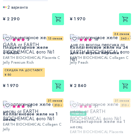
2 варианта
¥ 2 290
¥ 1 970
34 стиков
15 стиков
340 г
3
18
Плацентарное желе
Коллагеновое желе на 34
с GABA
дня со вкусом персика
EARTH BIOCHEMICAL Placenta C
EARTH BIOCHEMICAL Collagen C
Jelly Premium Rich
Jelly Peach
СКИДКА НА ДОСТАВКУ:
¥ 80
¥ 1 970
¥ 2 840
31 стиков
31 стиков
310 г
310 г
66
21
Коллагеновое желе на 1
Новинка
месяц
Плацентарное желе на 1
EARTH BIOCHEMICAL Collagen C
месяц
Jelly
EARTH BIOCHEMICAL Placenta