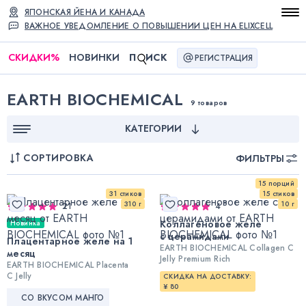
ЯПОНСКАЯ ЙЕНА И КАНАДА
ВАЖНОЕ УВЕДОМЛЕНИЕ О ПОВЫШЕНИИ ЦЕН НА ELIXCELL
СКИДКИ
%
НОВИНКИ
П
ИСК
РЕГИСТРАЦИЯ
EARTH BIOCHEMICAL
9 товаров
КАТЕГОРИИ
СОРТИРОВКА
ФИЛЬТРЫ
15 порций
31 стиков
15 стиков
310 г
10 г
21
4
Коллагеновое желе
Новинка
с церамидами
Плацентарное желе на 1
EARTH BIOCHEMICAL Collagen C
месяц
Jelly Premium Rich
EARTH BIOCHEMICAL Placenta
С Jelly
СКИДКА НА ДОСТАВКУ:
¥ 80
СО ВКУСОМ МАНГО