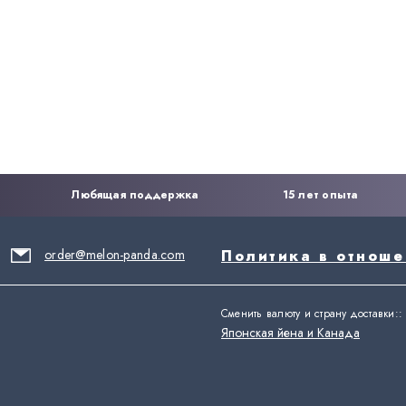
Любящая поддержка
15 лет опыта
order@melon-panda.com
Политика в отнош
Сменить валюту и страну доставки:
:
Японская йена и Канада