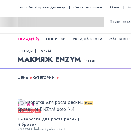
Способы и страны доставки
|
Способы оплаты
|
О нас
|
Н
СКИДКИ
НОВИНКИ
УХОД ЗА КОЖЕЙ
МАССАЖЕРЫ
БРЕНДЫ
ENZYM
МАКИЯЖ ENZYM
1 товар
ЦЕНА
КАТЕГОРИИ
8 мл
7
Рекомендуем
Сыворотка для роста ресниц
и бровей
ENZYM Chelma Eyelash Fact