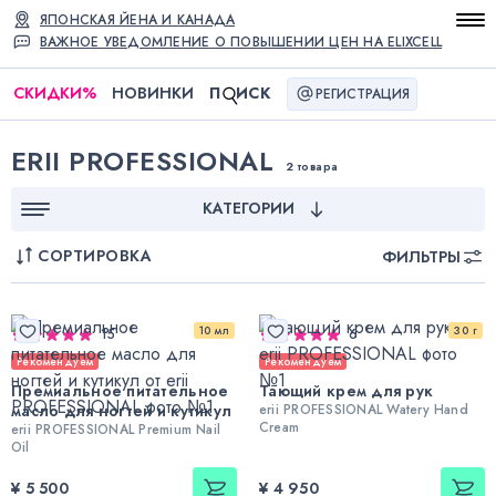
ЯПОНСКАЯ ЙЕНА И КАНАДА
ВАЖНОЕ УВЕДОМЛЕНИЕ О ПОВЫШЕНИИ ЦЕН НА ELIXCELL
СКИДКИ
%
НОВИНКИ
П
ИСК
РЕГИСТРАЦИЯ
ERII PROFESSIONAL
2 товара
КАТЕГОРИИ
СОРТИРОВКА
ФИЛЬТРЫ
10 мл
30 г
15
6
Рекомендуем
Рекомендуем
Премиальное питательное
Тающий крем для рук
масло для ногтей и кутикул
erii PROFESSIONAL Watery Hand
Cream
erii PROFESSIONAL Premium Nail
Oil
¥ 5 500
¥ 4 950