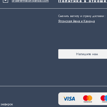
order@melon-panda.com
Политика в отнош
Сменить валюту и страну доставки:
:
Японская йена и Канада
Напишите нам
 зефирок