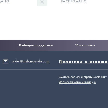
ДАНО
РАСПРОДАНО
Любящая поддержка
15 лет опыта
order@melon-panda.com
Политика в отнош
Сменить валюту и страну доставки:
:
Японская йена и Канада