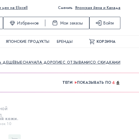
ен на Elixcell
Сменить
Японская йена и Канада
Избранное
Мои заказы
Войти
ЯПОНСКИЕ ПРОДУКТЫ
БРЕНДЫ
КОРЗИНА
А ДЕШЁВЫЕ
СНАЧАЛА ДОРОГИЕ
С ОТЗЫВАМИ
СО СКИДКАМИ
4
6
ТЕГИ
ПОКАЗЫВАТЬ ПО
ой кожи.
нок 10