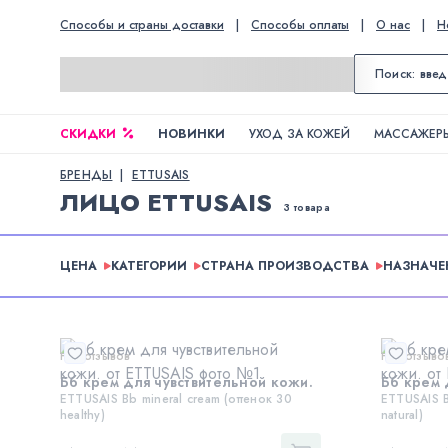
Способы и страны доставки
|
Способы оплаты
|
О нас
|
Н
СКИДКИ
НОВИНКИ
УХОД ЗА КОЖЕЙ
МАССАЖЕРЫ
БРЕНДЫ
ETTUSAIS
ЛИЦО ETTUSAIS
3 товара
ЦЕНА
КАТЕГОРИИ
СТРАНА ПРОИЗВОДСТВА
НАЗНАЧЕ
Нет отзывов
Нет отзыво
Бб крем для чувствительной кожи.
Бб крем 
ETTUSAIS Bb mineral cream (оттенок 30
ETTUSAIS B
healthy)
natural)