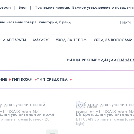
овости
|
Блог
|
Последние новости:
Важное уведомление о повышении ц
Найти
 И АППАРАТЫ
МАКИЯЖ
УХОД ЗА ТЕЛОМ
УХОД ЗА ВОЛОСАМИ
НАШИ РЕКОМЕНДАЦИИ
СНАЧАЛ
НИЕ
ТИП КОЖИ
ТИП СРЕДСТВА
в
Нет отзывов
для чувствительной кожи.
Бб крем для чувствительн
b mineral cream (оттенок 20
ETTUSAIS Bb mineral cream (отте
light)