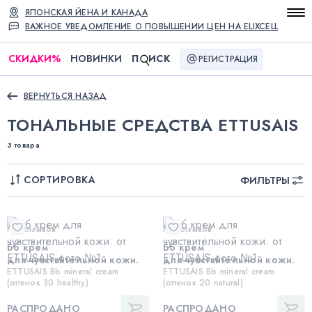
ЯПОНСКАЯ ЙЕНА И КАНАДА
ВАЖНОЕ УВЕДОМЛЕНИЕ О ПОВЫШЕНИИ ЦЕН НА ELIXCELL
СКИДКИ
%
НОВИНКИ
П
ИСК
РЕГИСТРАЦИЯ
ВЕРНУТЬСЯ НАЗАД
ТОНАЛЬНЫЕ СРЕДСТВА ETTUSAIS
3 товара
СОРТИРОВКА
ФИЛЬТРЫ
Нет отзывов
Нет отзывов
Бб крем
Бб крем
для чувствительной кожи.
для чувствительной кожи.
ETTUSAIS Bb mineral cream
ETTUSAIS Bb mineral cream
(оттенок 30 healthy)
(оттенок 20 natural)
РАСПРОДАНО
РАСПРОДАНО