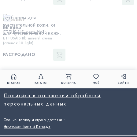
Нет отзывов
Бб крем
для чувствительной кожи.
ETTUSAIS Bb mineral cream
(оттенок 10 light)
РАСПРОДАНО
ГЛАВНАЯ
КАТАЛОГ
КОРЗИНА
МОЁ
ВОЙТИ
Политика в отношении обработки
персональных данных
Сменить валюту и страну доставки:
:
Японская йена и Канада