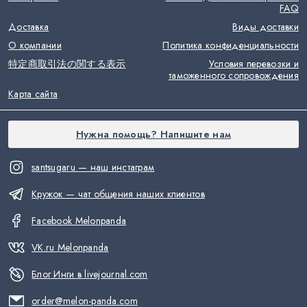
FAQ
Доставка
Виды доставки
О компании
Политика конфиденциальности
特定商取引法の関する表示
Условия перевозки и
таможенного сопровождения
Карта сайта
Нужна помощь? Напишите нам
santsugaru — наш инстаграм
Кружок — чат общения наших клиентов
Facebook Melonpanda
VK.ru Melonpanda
Блог Инги в livejournal.com
order@melon-panda.com