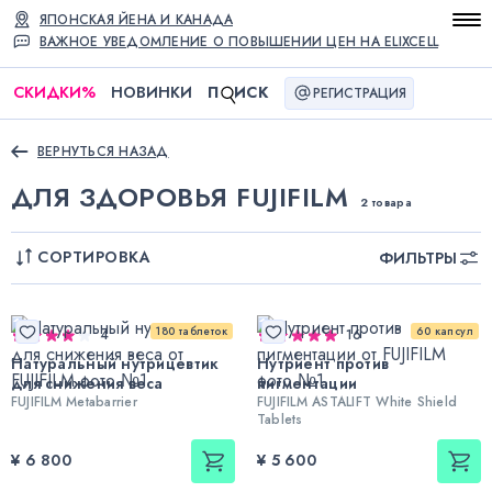
ЯПОНСКАЯ ЙЕНА И КАНАДА
ВАЖНОЕ УВЕДОМЛЕНИЕ О ПОВЫШЕНИИ ЦЕН НА ELIXCELL
СКИДКИ
%
НОВИНКИ
П
ИСК
РЕГИСТРАЦИЯ
ВЕРНУТЬСЯ НАЗАД
ДЛЯ ЗДОРОВЬЯ FUJIFILM
2 товара
СОРТИРОВКА
ФИЛЬТРЫ
180 таблеток
60 капсул
4
16
Натуральный нутрицевтик
Нутриент против
для снижения веса
пигментации
FUJIFILM Metabarrier
FUJIFILM ASTALIFT White Shield
Tablets
¥ 6 800
¥ 5 600