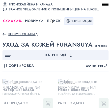
ЯПОНСКАЯ ЙЕНА И КАНАДА
ВАЖНОЕ УВЕДОМЛЕНИЕ О ПОВЫШЕНИИ ЦЕН НА ELIXCELL
СКИДКИ
%
НОВИНКИ
П
ИСК
РЕГИСТРАЦИЯ
ВЕРНУТЬСЯ НАЗАД
УХОД ЗА КОЖЕЙ FURANSUYA
2 товара
КАТЕГОРИИ
СОРТИРОВКА
ФИЛЬТРЫ
Нет отзывов
Нет отзывов
Набор шоколада
Набор шоколада
FURANSUYA Hanazakura S
FURANSUYA Hanazakura L
РАСПРОДАНО
РАСПРОДАНО