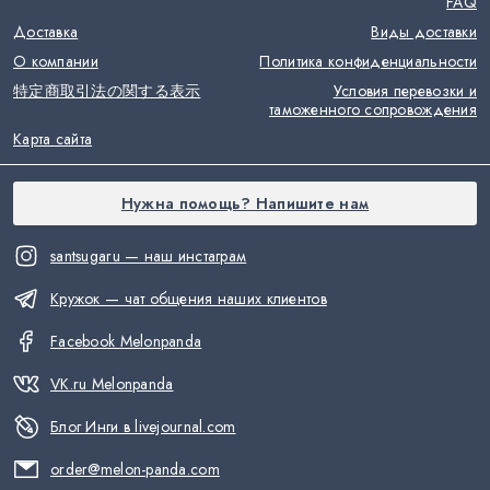
FAQ
Доставка
Виды доставки
О компании
Политика конфиденциальности
特定商取引法の関する表示
Условия перевозки и
таможенного сопровождения
Карта сайта
Нужна помощь? Напишите нам
santsugaru — наш инстаграм
Кружок — чат общения наших клиентов
Facebook Melonpanda
VK.ru Melonpanda
Блог Инги в livejournal.com
order@melon-panda.com