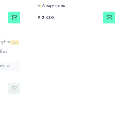
6 вариантов
¥ 2 430
40 г
бов
МИНЕРАЛЬНЫЙ КРЕМ ДЛЯ ЗУБОВ — GC MI PASTE (GC TOOTH MOUSSE)