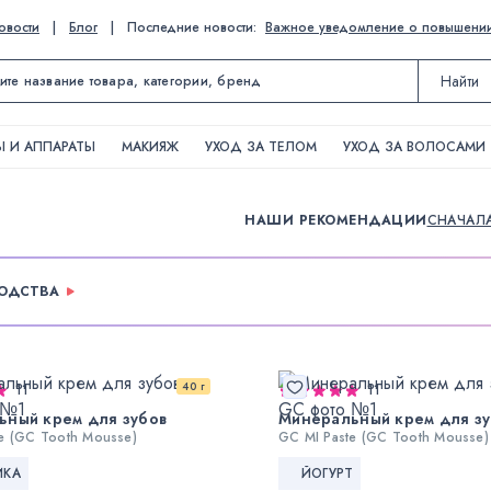
овости
|
Блог
|
Последние новости:
Важное уведомление о повышении ц
Найти
 И АППАРАТЫ
МАКИЯЖ
УХОД ЗА ТЕЛОМ
УХОД ЗА ВОЛОСАМИ
НАШИ РЕКОМЕНДАЦИИ
СНАЧАЛ
ВОДСТВА
40 г
11
11
ьный крем для зубов
Минеральный крем для зу
e (GC Tooth Mousse)
GC MI Paste (GC Tooth Mousse)
ИКА
ЙОГУРТ