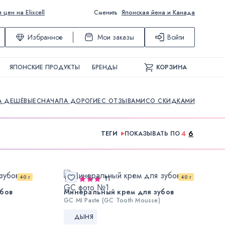
ен на Elixcell
Сменить
Японская йена и Канада
Избранное
Мои заказы
Войти
ЯПОНСКИЕ ПРОДУКТЫ
БРЕНДЫ
КОРЗИНА
А ДЕШЁВЫЕ
СНАЧАЛА ДОРОГИЕ
С ОТЗЫВАМИ
СО СКИДКАМИ
4
6
ТЕГИ
ПОКАЗЫВАТЬ ПО
40 г
40 г
11
бов
Минеральный крем для зубов
GC MI Paste (GC Tooth Mousse)
ДЫНЯ