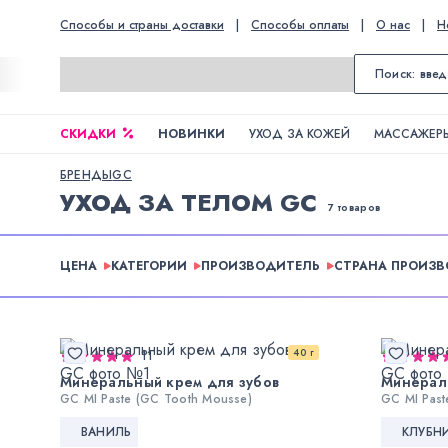
Способы и страны доставки
|
Способы оплаты
|
О нас
|
Н
СКИДКИ
НОВИНКИ
УХОД ЗА КОЖЕЙ
МАССАЖЕРЫ
БРЕНДЫ
GC
УХОД ЗА ТЕЛОМ GC
7 товаров
ЦЕНА
КАТЕГОРИИ
ПРОИЗВОДИТЕЛЬ
СТРАНА ПРОИЗ
40 г
11
Минеральный крем для зубов
Минерал
GC MI Paste (GC Tooth Mousse)
GC MI Past
ВАНИЛЬ
КЛУБН