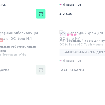
нтов
6 вариантов
¥ 2 430
3
11
Минеральный крем для зу
ем
GC MI Paste (GC Tooth Mousse)
альная отбеливающая
аста
o Toothpaste White
6 вариантов
ДАНО
РАСПРОДАНО