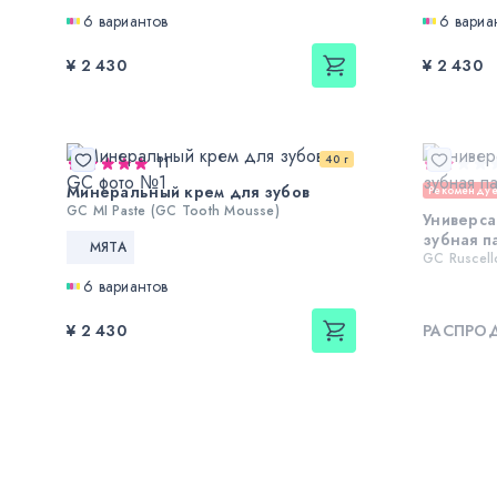
6 вариантов
6 вариа
¥ 2 430
¥ 2 430
40 г
11
Минеральный крем для зубов
Рекоменду
GC MI Paste (GC Tooth Mousse)
Универс
зубная п
МЯТА
GC Ruscell
6 вариантов
¥ 2 430
РАСПРО