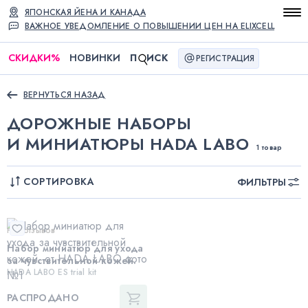
ЯПОНСКАЯ ЙЕНА И КАНАДА
ВАЖНОЕ УВЕДОМЛЕНИЕ О ПОВЫШЕНИИ ЦЕН НА ELIXCELL
СКИДКИ
%
НОВИНКИ
П
ИСК
РЕГИСТРАЦИЯ
ВЕРНУТЬСЯ НАЗАД
ДОРОЖНЫЕ НАБОРЫ
И МИНИАТЮРЫ HADA LABO
1 товар
СОРТИРОВКА
ФИЛЬТРЫ
Нет отзывов
Набор миниатюр для ухода
за чувствительной кожей.
HADA LABO ES trial kit
РАСПРОДАНО