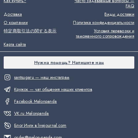
Как купить?
Часто задаваемые вопросы —
FAQ
Доставка
Виды доставки
О компании
Политика конфиденциальности
特定商取引法の関する表示
Условия перевозки и
таможенного сопровождения
Карта сайта
Нужна помощь? Напишите нам
santsugaru — наш инстаграм
Кружок — чат общения наших клиентов
Facebook Melonpanda
VK.ru Melonpanda
Блог Инги в livejournal.com
order@melon-panda.com