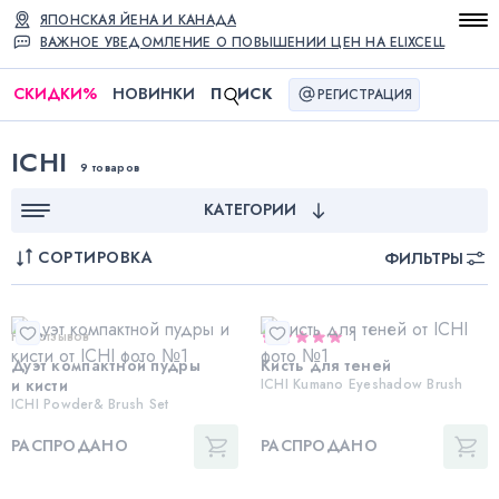
ЯПОНСКАЯ ЙЕНА И КАНАДА
ВАЖНОЕ УВЕДОМЛЕНИЕ О ПОВЫШЕНИИ ЦЕН НА ELIXCELL
СКИДКИ
%
НОВИНКИ
П
ИСК
РЕГИСТРАЦИЯ
ICHI
9 товаров
КАТЕГОРИИ
СОРТИРОВКА
ФИЛЬТРЫ
Нет отзывов
1
Дуэт компактной пудры
Кисть для теней
и кисти
ICHI Kumano Eyeshadow Brush
ICHI Powder& Brush Set
РАСПРОДАНО
РАСПРОДАНО