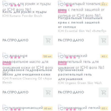
30 г
1
1
Кисть для румян и пудры
SALE
ICHI Kumano Powder Brush
Натуральный тональный
крем с легкой защитой
от солнца
ICHI Essential Skin Veil «Butterfly»
РАСПРОДАНО
РАСПРОДАНО
150 мл
40 г
4
2
SALE
SALE
Двухфазное гидрофильное
Органический
масло для очищения кожи
растительный гель
ICHI Premium Cleansing Oil «Aqua
для умывания
Blend»
ICHI Organic Green Skin Wash
РАСПРОДАНО
РАСПРОДАНО
60 мл
60 г
1
12