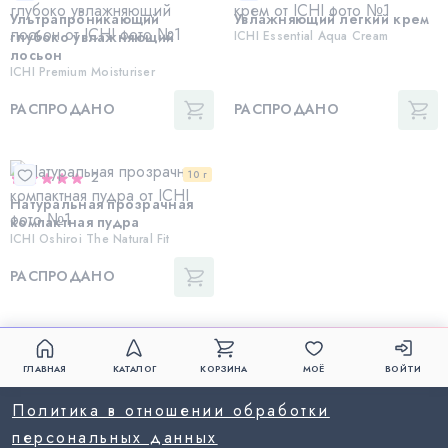
Ультрапроникающий
Увлажняющий легкий крем
глубоко увлажняющий
ICHI Essential Aqua Cream
лосьон
ICHI Premium Moisturiser
РАСПРОДАНО
РАСПРОДАНО
10 г
2
Натуральная прозрачная
компактная пудра
ICHI Oshiroi The Natural Fit
РАСПРОДАНО
ГЛАВНАЯ
КАТАЛОГ
КОРЗИНА
МОЁ
ВОЙТИ
Политика в отношении обработки
персональных данных