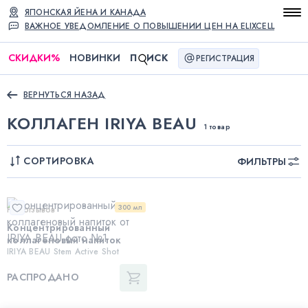
ЯПОНСКАЯ ЙЕНА И КАНАДА
ВАЖНОЕ УВЕДОМЛЕНИЕ О ПОВЫШЕНИИ ЦЕН НА ELIXCELL
СКИДКИ
%
НОВИНКИ
П
ИСК
РЕГИСТРАЦИЯ
ВЕРНУТЬСЯ НАЗАД
КОЛЛАГЕН IRIYA BEAU
1 товар
СОРТИРОВКА
ФИЛЬТРЫ
300 мл
Нет отзывов
Концентрированный
коллагеновый напиток
IRIYA BEAU Stem Active Shot
РАСПРОДАНО