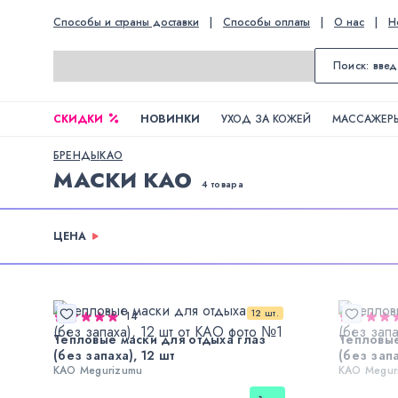
Способы и страны доставки
|
Способы оплаты
|
О нас
|
Н
СКИДКИ
НОВИНКИ
УХОД ЗА КОЖЕЙ
МАССАЖЕРЫ
БРЕНДЫ
KAO
МАСКИ KAO
4 товара
ЦЕНА
12 шт.
14
Тепловые маски для отдыха глаз
Тепловые
(без запаха), 12 шт
(без запа
KAO Megurizumu
KAO Megur