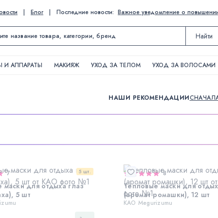
овости
|
Блог
|
Последние новости:
Важное уведомление о повышении ц
Найти
 И АППАРАТЫ
МАКИЯЖ
УХОД ЗА ТЕЛОМ
УХОД ЗА ВОЛОСАМИ
НАШИ РЕКОМЕНДАЦИИ
СНАЧАЛ
5 шт.
7
8
 маски для отдыха глаз
Тепловые маски для отдых
ха), 5 шт
(аромат ромашки), 12 шт
izumu
KAO Megurizumu