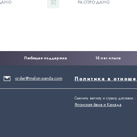
ДАНО
РАСПРОДАНО
Любящая поддержка
15 лет опыта
order@melon-panda.com
Политика в отнош
Сменить валюту и страну доставки:
:
Японская йена и Канада