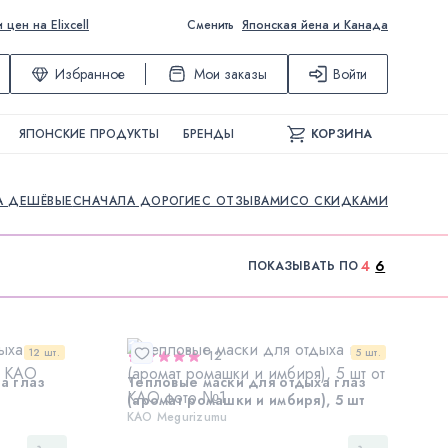
ен на Elixcell
Сменить
Японская йена и Канада
Избранное
Мои заказы
Войти
ЯПОНСКИЕ ПРОДУКТЫ
БРЕНДЫ
КОРЗИНА
А ДЕШЁВЫЕ
СНАЧАЛА ДОРОГИЕ
С ОТЗЫВАМИ
СО СКИДКАМИ
4
6
ПОКАЗЫВАТЬ ПО
12 шт.
5 шт.
12
а глаз
Тепловые маски для отдыха глаз
(аромат ромашки и имбиря), 5 шт
KAO Megurizumu