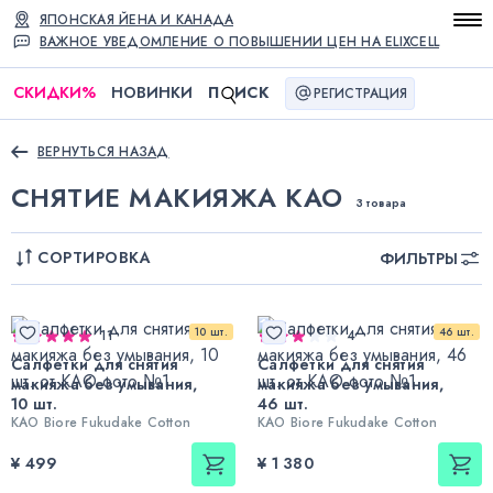
ЯПОНСКАЯ ЙЕНА И КАНАДА
ВАЖНОЕ УВЕДОМЛЕНИЕ О ПОВЫШЕНИИ ЦЕН НА ELIXCELL
СКИДКИ
%
НОВИНКИ
П
ИСК
РЕГИСТРАЦИЯ
ВЕРНУТЬСЯ НАЗАД
СНЯТИЕ МАКИЯЖА KAO
3 товара
СОРТИРОВКА
ФИЛЬТРЫ
10 шт.
46 шт.
11
4
Салфетки для снятия
Салфетки для снятия
макияжа без умывания,
макияжа без умывания,
10 шт.
46 шт.
KAO Biore Fukudake Cotton
KAO Biore Fukudake Cotton
¥ 499
¥ 1 380