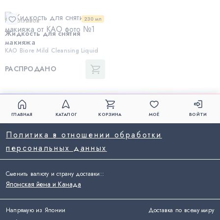
230 мл
Нет отзывов
Жидкость для снятия
макияжа
KAO Biore Mild Cleansing Liquid
РАСПРОДАНО
ГЛАВНАЯ
КАТАЛОГ
КОРЗИНА
МОЁ
ВОЙТИ
Политика в отношении обработки
персональных данных
Сменить валюту и страну доставки:
:
Японская йена и Канада
Напрямую из Японии
Доставка по всему миру