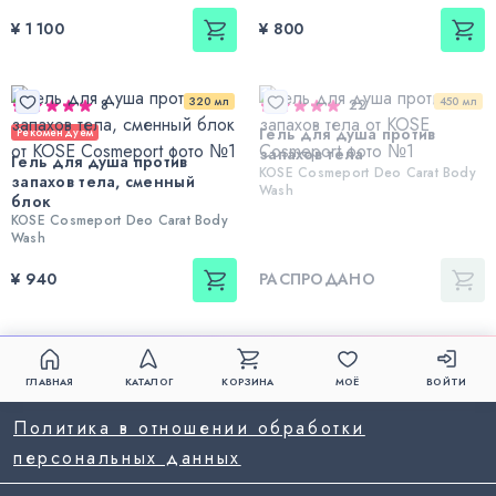
¥ 1 100
¥ 800
320 мл
450 мл
8
22
Гель для душа против
Рекомендуем
запахов тела
Гель для душа против
KOSE Cosmeport Deo Carat Body
запахов тела, сменный
Wash
блок
KOSE Cosmeport Deo Carat Body
Wash
¥ 940
РАСПРОДАНО
ГЛАВНАЯ
КАТАЛОГ
КОРЗИНА
МОЁ
ВОЙТИ
Политика в отношении обработки
персональных данных