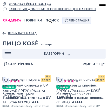
ЯПОНСКАЯ ЙЕНА И КАНАДА
ВАЖНОЕ УВЕДОМЛЕНИЕ О ПОВЫШЕНИИ ЦЕН НА ELIXCELL
СКИДКИ
%
НОВИНКИ
П
ИСК
РЕГИСТРАЦИЯ
ВЕРНУТЬСЯ НАЗАД
ЛИЦО KOSÉ
4 товара
КАТЕГОРИИ
СОРТИРОВКА
ФИЛЬТРЫ
11 г
35 г
20 SPF
50 SPF
5
4
Новинка
Новинка
Компактная пудра
Матирующая основа
с деликатным сиянием и UV
для кожи с живым сиянием
защитой SPF20/PA++
SPF50+/PA++++
KOSÉ Urumina+ Dewy Glow Prism
KOSÉ Urumina+ Dewy Glow UV