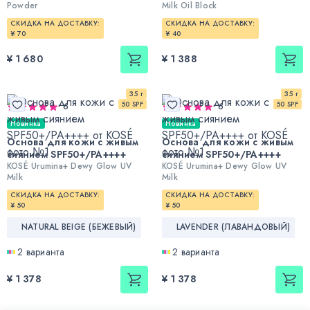
Powder
Milk Oil Block
СКИДКА НА ДОСТАВКУ:
СКИДКА НА ДОСТАВКУ:
¥ 70
¥ 40
¥ 1 680
¥ 1 388
35 г
35 г
50 SPF
50 SPF
6
6
Новинка
Новинка
Основа для кожи с живым
Основа для кожи с живым
сиянием SPF50+/PA++++
сиянием SPF50+/PA++++
KOSÉ Urumina+ Dewy Glow UV
KOSÉ Urumina+ Dewy Glow UV
Milk
Milk
СКИДКА НА ДОСТАВКУ:
СКИДКА НА ДОСТАВКУ:
¥ 50
¥ 50
NATURAL BEIGE (БЕЖЕВЫЙ)
LAVENDER (ЛАВАНДОВЫЙ)
2 варианта
2 варианта
¥ 1 378
¥ 1 378