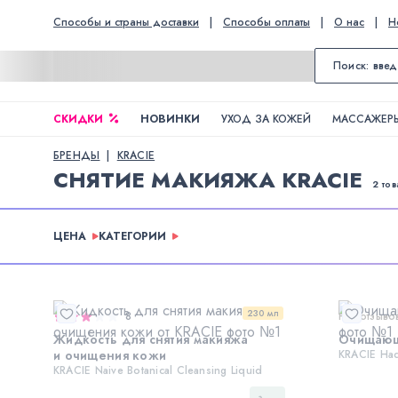
Способы и страны доставки
|
Способы оплаты
|
О нас
|
Н
СКИДКИ
НОВИНКИ
УХОД ЗА КОЖЕЙ
МАССАЖЕРЫ
БРЕНДЫ
KRACIE
СНЯТИЕ МАКИЯЖА KRACIE
2 то
ЦЕНА
КАТЕГОРИИ
230 мл
8
Нет отзыво
Жидкость для снятия макияжа
Очищающ
и очищения кожи
KRACIE Had
KRACIE Naive Botanical Cleansing Liquid