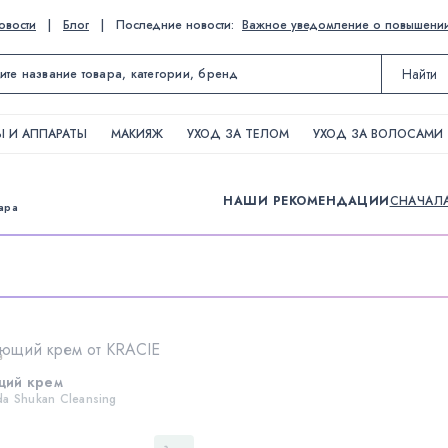
овости
|
Блог
|
Последние новости:
Важное уведомление о повышении ц
Найти
 И АППАРАТЫ
МАКИЯЖ
УХОД ЗА ТЕЛОМ
УХОД ЗА ВОЛОСАМИ
НАШИ РЕКОМЕНДАЦИИ
СНАЧАЛ
вара
в
ий крем
a Shukan Cleansing