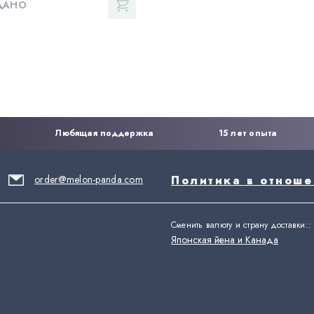
ДАНО
Любящая поддержка
15 лет опыта
order@melon-panda.com
Политика в отнош
Сменить валюту и страну доставки:
:
Японская йена и Канада