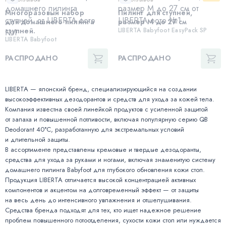
Многоразовый набор
Пилинг для ступней,
для домашнего пилинга
размер М до 27 см
ступней.
LIBERTA Babyfoot EasyPack SP
LIBERTA Babyfoot
РАСПРОДАНО
РАСПРОДАНО
LIBERTA — японский бренд, специализирующийся на создании
высокоэффективных дезодорантов и средств для ухода за кожей тела.
Компания известна своей линейкой продуктов с усиленной защитой
от запаха и повышенной потливости, включая популярную серию QB
Deodorant 40°C, разработанную для экстремальных условий
и длительной защиты.
В ассортименте представлены кремовые и твердые дезодоранты,
средства для ухода за руками и ногами, включая знаменитую систему
домашнего пилинга Babyfoot для глубокого обновления кожи стоп.
Продукция LIBERTA отличается высокой концентрацией активных
компонентов и акцентом на долговременный эффект — от защиты
на весь день до интенсивного увлажнения и отшелушивания.
Средства бренда подходят для тех, кто ищет надежное решение
проблем повышенного потоотделения, сухости кожи стоп или нуждается