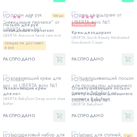
100 мл
16
4
Лосьон для рук
Рекомендуем
«невидимые перчатки»
Крем-дезодорант
LIBERTA Arenurse hand care mist
LIBERTA Quick Beauty Medicated
Deodorant Cream
СКИДКА НА ДОСТАВКУ:
¥ 200
РАСПРОДАНО
РАСПРОДАНО
Нет отзывов
Нет отзывов
Увлажняющий крем
Отшелушивающий лосьон
для ног.
для процедуры домашнего
LIBERTA Babyfoot Deep moist shea
пилинга Babyfoot.
butter
LIBERTA Babyfoot
РАСПРОДАНО
РАСПРОДАНО
1 шт.
Нет отзывов
Нет отзывов