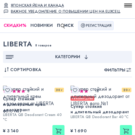
ЯПОНСКАЯ ЙЕНА И КАНАДА
ВАЖНОЕ УВЕДОМЛЕНИЕ О ПОВЫШЕНИИ ЦЕН НА ELIXCELL
СКИДКИ
%
НОВИНКИ
П
ИСК
РЕГИСТРАЦИЯ
LIBERTA
8 товаров
КАТЕГОРИИ
СОРТИРОВКА
ФИЛЬТРЫ
30 г
20 г
8
18
Супер стойкий
Рекомендуем
и длительный крем
Супер стойкий
дезодорант
и длительный дезодорант
LIBERTA QB Deodorant Cream 40
LIBERTA QB Deodorant Bar 40 °C
°C
¥ 3 140
¥ 1 690