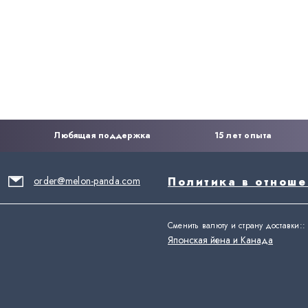
Любящая поддержка
15 лет опыта
order@melon-panda.com
Политика в отнош
Сменить валюту и страну доставки:
:
Японская йена и Канада