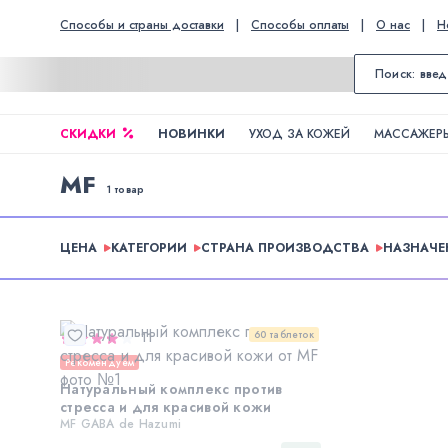
Способы и страны доставки
|
Способы оплаты
|
О нас
|
Н
СКИДКИ
НОВИНКИ
УХОД ЗА КОЖЕЙ
МАССАЖЕРЫ
MF
1 товар
ЦЕНА
КАТЕГОРИИ
СТРАНА ПРОИЗВОДСТВА
НАЗНАЧЕ
60 таблеток
11
Рекомендуем
Натуральный комплекс против
стресса и для красивой кожи
MF GABA de Hazumi