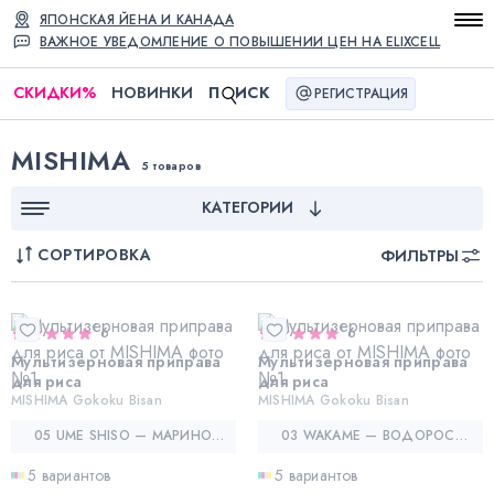
ЯПОНСКАЯ ЙЕНА И КАНАДА
ВАЖНОЕ УВЕДОМЛЕНИЕ О ПОВЫШЕНИИ ЦЕН НА ELIXCELL
СКИДКИ
%
НОВИНКИ
П
ИСК
РЕГИСТРАЦИЯ
MISHIMA
5 товаров
КАТЕГОРИИ
СОРТИРОВКА
ФИЛЬТРЫ
6
6
Мультизерновая приправа
Мультизерновая приправа
для риса
для риса
MISHIMA Gokoku Bisan
MISHIMA Gokoku Bisan
05 UME SHISO — МАРИНОВАННАЯ СЛИВА УМЭ И ПЕРИЛЛА
03 WAKAME — ВОДОРОСЛИ ВАКАМЭ
5 вариантов
5 вариантов