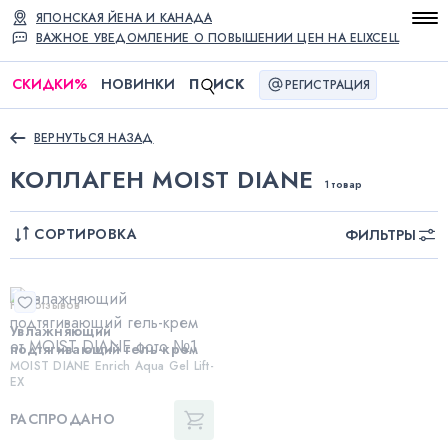
ЯПОНСКАЯ ЙЕНА И КАНАДА
ВАЖНОЕ УВЕДОМЛЕНИЕ О ПОВЫШЕНИИ ЦЕН НА ELIXCELL
СКИДКИ
%
НОВИНКИ
П
ИСК
РЕГИСТРАЦИЯ
ВЕРНУТЬСЯ НАЗАД
КОЛЛАГЕН MOIST DIANE
1 товар
СОРТИРОВКА
ФИЛЬТРЫ
Нет отзывов
Увлажняющий
подтягивающий гель-крем
MOIST DIANE Enrich Aqua Gel Lift-
EX
РАСПРОДАНО