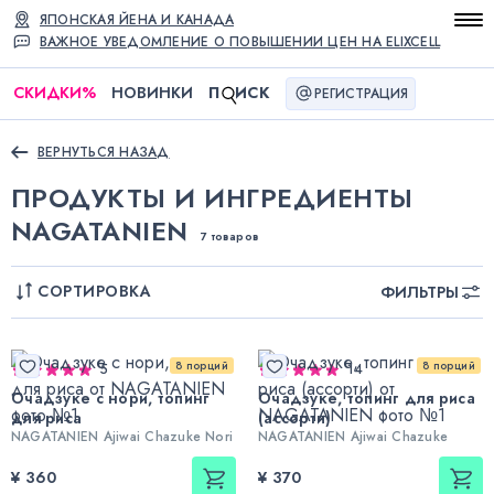
ЯПОНСКАЯ ЙЕНА И КАНАДА
ВАЖНОЕ УВЕДОМЛЕНИЕ О ПОВЫШЕНИИ ЦЕН НА ELIXCELL
СКИДКИ
%
НОВИНКИ
П
ИСК
РЕГИСТРАЦИЯ
ВЕРНУТЬСЯ НАЗАД
ПРОДУКТЫ И ИНГРЕДИЕНТЫ
NAGATANIEN
7 товаров
СОРТИРОВКА
ФИЛЬТРЫ
8 порций
8 порций
5
14
Очадзуке с нори, топинг
Очадзуке, топинг для риса
для риса
(ассорти)
NAGATANIEN Ajiwai Chazuke Nori
NAGATANIEN Ajiwai Chazuke
¥ 360
¥ 370