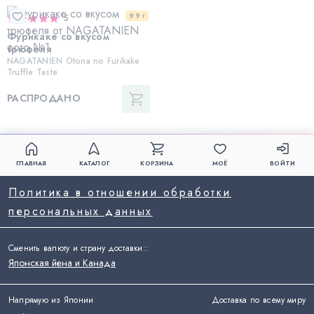
9.9 г
5
Фурикаке со вкусом
трюфеля
NAGATANIEN Otona no Furikake
Truffle Taste
РАСПРОДАНО
ГЛАВНАЯ
КАТАЛОГ
КОРЗИНА
МОЁ
ВОЙТИ
Политика в отношении обработки
персональных данных
Сменить валюту и страну доставки:
:
Японская йена и Канада
Напрямую из Японии
Доставка по всему миру