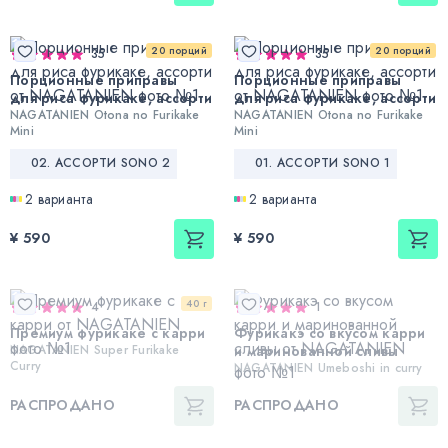
20 порций
20 порций
35
35
Порционные приправы
Порционные приправы
для риса фурикаке, ассорти
для риса фурикаке, ассорти
NAGATANIEN Otona no Furikake
NAGATANIEN Otona no Furikake
Mini
Mini
02. АССОРТИ SONO 2
01. АССОРТИ SONO 1
2 варианта
2 варианта
¥ 590
¥ 590
40 г
4
1
Премиум фурикаке с карри
Фурикакэ со вкусом карри
NAGATANIEN Super Furikake
и маринованной сливы
Curry
NAGATANIEN Umeboshi in curry
РАСПРОДАНО
РАСПРОДАНО