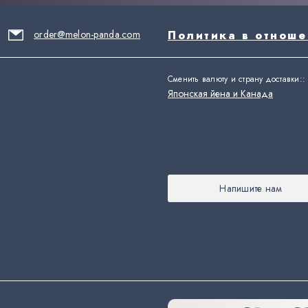
order@melon-panda.com
Политика в отнош
Сменить валюту и страну доставки:
:
Японская йена и Канада
Напишите нам