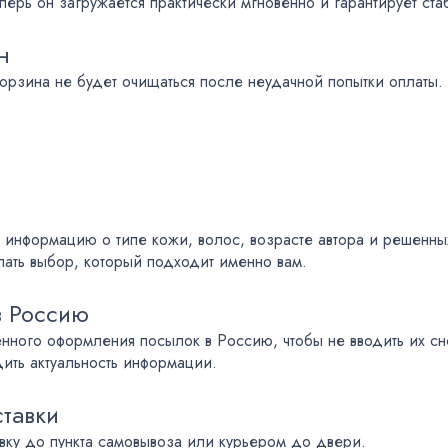
ерь он загружается практически мгновенно и гарантирует стаб
н
корзина не будет очищаться после неудачной попытки оплаты.
 информацию о типе кожи, волос, возрасте автора и решенны
лать выбор, который подходит именно вам.
в Россию
енного оформления посылок в Россию, чтобы не вводить их 
дить актуальность информации.
ставки
вку до пункта самовывоза или курьером до двери.