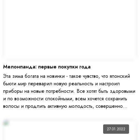
Мелонпанда: первые покупки года
Эта зима богата на новинки - такое чувство, что японский
бьюти мир переварил новую реальность и настроил
приборы на новые потребности. Все хотят быть здоровыми
и по возможности спокойными, всем хочется сохранить
волосы и продлить активную молодость, совершенно
очевиден крен от макияжа к уходу за кожей и волосами.
Технологии расслабления и переключения с работы на
отдых и обратно, повышение качества питания, глубокий
27.01.2022
уход за кожей головы, уход за интимными зонами не хуже