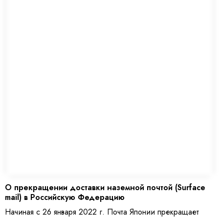
чем уход за лицом - вот такие тренды сейчас витают в
японском воздухе. И давайте посмотрим, что имеет смысл
покупать из новинок на мелонпанде.
О прекращении доставки наземной почтой (Surface
mail) в Российскую Федерацию
Начиная с 26 января 2022 г. Почта Японии прекращает