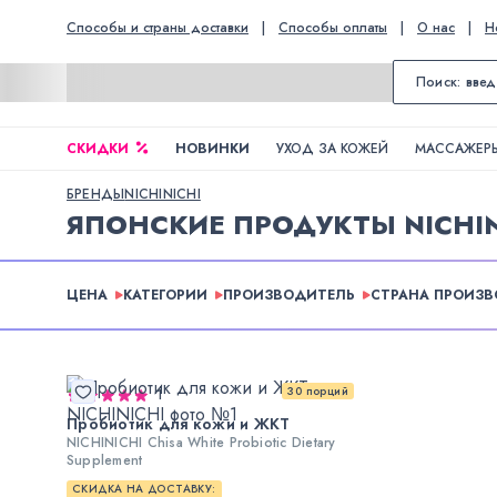
Способы и страны доставки
|
Способы оплаты
|
О нас
|
Н
СКИДКИ
НОВИНКИ
УХОД ЗА КОЖЕЙ
МАССАЖЕРЫ
БРЕНДЫ
NICHINICHI
ЯПОНСКИЕ ПРОДУКТЫ NICHIN
ЦЕНА
КАТЕГОРИИ
ПРОИЗВОДИТЕЛЬ
СТРАНА ПРОИЗ
30 порций
1
Пробиотик для кожи и ЖКТ
NICHINICHI Chisa White Probiotic Dietary
Supplement
СКИДКА НА ДОСТАВКУ: