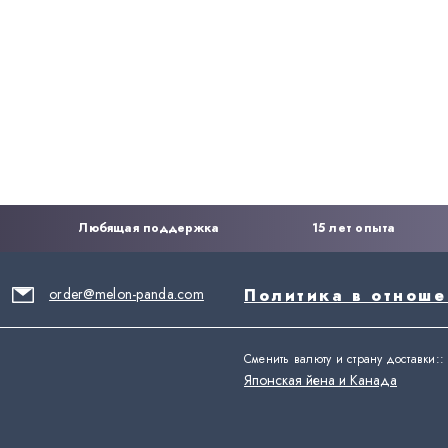
Любящая поддержка
15 лет опыта
order@melon-panda.com
Политика в отнош
Сменить валюту и страну доставки:
:
Японская йена и Канада