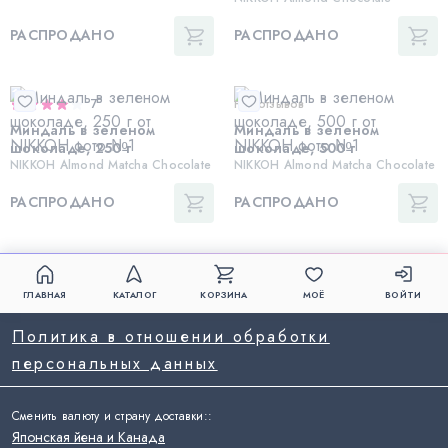
РАСПРОДАНО
РАСПРОДАНО
7
Нет отзывов
Миндаль в зеленом
Миндаль в зеленом
шоколаде, 250 г
шоколаде, 500 г
NIKKOH Almond Matcha Chocolate
NIKKOH Almond Matcha Chocolate
РАСПРОДАНО
РАСПРОДАНО
ГЛАВНАЯ
КАТАЛОГ
КОРЗИНА
МОЁ
ВОЙТИ
Политика в отношении обработки
персональных данных
Сменить валюту и страну доставки:
:
Японская йена и Канада