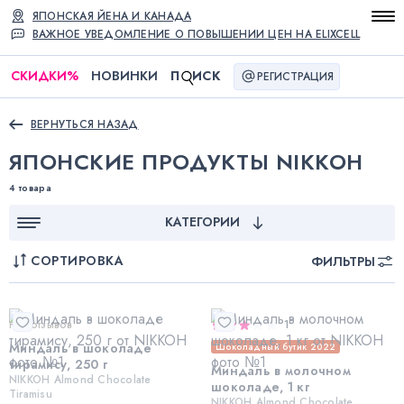
ЯПОНСКАЯ ЙЕНА И КАНАДА
ВАЖНОЕ УВЕДОМЛЕНИЕ О ПОВЫШЕНИИ ЦЕН НА ELIXCELL
СКИДКИ
%
НОВИНКИ
П
ИСК
РЕГИСТРАЦИЯ
ВЕРНУТЬСЯ НАЗАД
ЯПОНСКИЕ ПРОДУКТЫ NIKKOH
4 товара
КАТЕГОРИИ
СОРТИРОВКА
ФИЛЬТРЫ
Нет отзывов
1
Миндаль в шоколаде
Шоколадный бутик 2022
тирамису, 250 г
Миндаль в молочном
NIKKOH Almond Chocolate
шоколаде, 1 кг
Tiramisu
NIKKOH Almond Chocolate