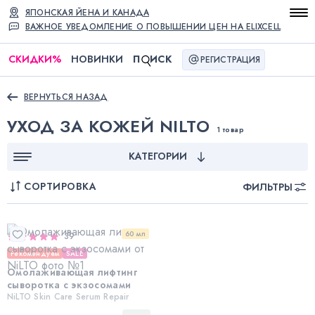
ЯПОНСКАЯ ЙЕНА И КАНАДА
ВАЖНОЕ УВЕДОМЛЕНИЕ О ПОВЫШЕНИИ ЦЕН НА ELIXCELL
СКИДКИ
%
НОВИНКИ
П
ИСК
РЕГИСТРАЦИЯ
ВЕРНУТЬСЯ НАЗАД
УХОД ЗА КОЖЕЙ NILTO
1 товар
КАТЕГОРИИ
СОРТИРОВКА
ФИЛЬТРЫ
60 мл
39
Рекомендуем
SALE
Омолаживающая лифтинг
сыворотка c экзосомами
NiLTO Skin Care Serum Repair