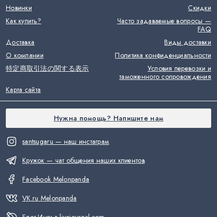
Новинки
Скидки
Как купить?
Часто задаваемые вопросы —
FAQ
Доставка
Виды доставки
О компании
Политика конфиденциальности
特定商取引法の関する表示
Условия перевозки и
таможенного сопровождения
Карта сайта
Нужна помощь? Напишите нам
santsugaru — наш инстаграм
Кружок — чат общения наших клиентов
Facebook Melonpanda
VK.ru Melonpanda
Блог Инги в livejournal.com