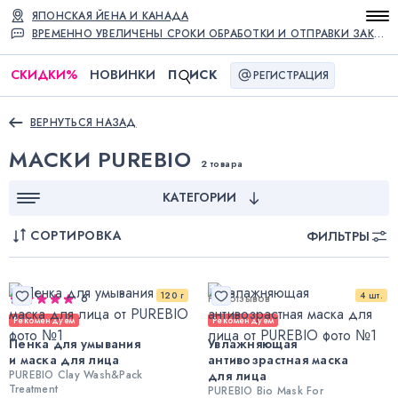
ЯПОНСКАЯ ЙЕНА И КАНАДА
ВРЕМЕННО УВЕЛИЧЕНЫ СРОКИ ОБРАБОТКИ И ОТПРАВКИ ЗАКАЗОВ
СКИДКИ
%
НОВИНКИ
П
ИСК
РЕГИСТРАЦИЯ
ВЕРНУТЬСЯ НАЗАД
МАСКИ PUREBIO
2 товара
КАТЕГОРИИ
СОРТИРОВКА
ФИЛЬТРЫ
120 г
4 шт.
6
Нет отзывов
Рекомендуем
Рекомендуем
Пенка для умывания
Увлажняющая
и маска для лица
антивозрастная маска
PUREBIO Clay Wash&Pack
для лица
Treatment
PUREBIO Bio Mask For