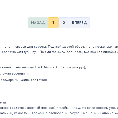
НАЗАД
1
2
ВПЕРЁД
гиены и товаров для красоты. Под этой маркой объединено несколько изве
 средства для губ и рук. По сути это «дом брендов», где каждая линейка 
эссенция с витаминами C и E Melano CC, крем для рук);
 тон-ап эссенции);
езодоранты, мыло, салфетки);
мату.
кретное средство известной японской линейки, и тем, кто хочет собрать ухо
наличии, какие-то — временно распроданы. Актуальные цены и наличие удо