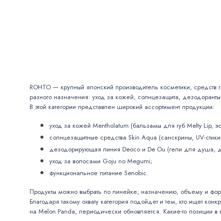
ROHTO — крупный японский производитель косметики, средств ги
разного назначения: уход за кожей, солнцезащита, дезодоранты,
В этой категории представлен широкий ассортимент продукции:
уход за кожей Mentholatum (бальзамы для губ Melty Lip, 
солнцезащитные средства Skin Aqua (санскрины, UV-стики,
дезодорирующая линия Deoco и De Ou (гели для душа, д
уход за волосами Goju no Megumi;
функциональное питание Senobic.
Продукты можно выбрать по линейке, назначению, объему и фор
Благодаря такому охвату категория подойдет и тем, кто ищет кон
на Melon Panda, периодически обновляется. Какие-то позиции в 