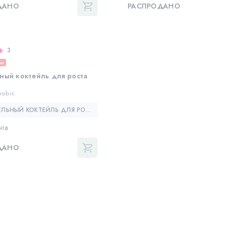
ДАНО
РАСПРОДАНО
3
ем
ный коктейль для роста
obic
ПИТАТЕЛЬНЫЙ КОКТЕЙЛЬ ДЛЯ РОСТА РЕБЕНКА — ROHTO SENOBIC
нта
ДАНО