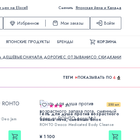
ен на Elixcell
Сменить
Японская йена и Канада
Избранное
Мои заказы
Войти
ЯПОНСКИЕ ПРОДУКТЫ
БРЕНДЫ
КОРЗИНА
А ДЕШЁВЫЕ
СНАЧАЛА ДОРОГИЕ
С ОТЗЫВАМИ
СО СКИДКАМИ
4
6
ТЕГИ
ПОКАЗЫВАТЬ ПО
250 мл
31
Гель для душа против возрастного
 Deo Jam
запаха пота, сменный блок
ROHTO Deoco Medicated Body Cleanse
¥ 1 100