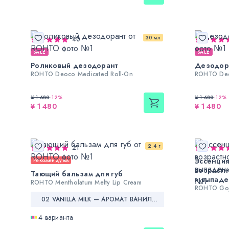
30 мл
40
SALE
SALE
Роликовый дезодорант
Дезодора
ROHTO Deoco Medicated Roll-On
ROHTO Deo
¥ 1 680
-
12
%
¥ 1 680
-
12
%
¥ 1 480
¥ 1 480
2.4 г
21
Эссенция
Рекомендуем
возрастн
Тающий бальзам для губ
и выпаде
ROHTO Mentholatum Melty Lip Cream
ROHTO Goj
02 VANILLA MILK — АРОМАТ ВАНИЛЬНОГО МОЛОКА
4 варианта