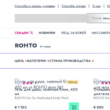
Способы и страны доставки
|
Способы оплаты
|
О нас
|
Н
СКИДКИ
НОВИНКИ
УХОД ЗА КОЖЕЙ
МАССАЖЕРЫ
ROHTO
41 товар
ЦЕНА
КАТЕГОРИИ
СТРАНА ПРОИЗВОДСТВА
420 мл
8
Гель для душа, сменный блок, 420
Очищающ
мл
для тела
ROHTO De Ou Medicated Body Wash
ROHTO Deo
¥ 1 180
¥ 880