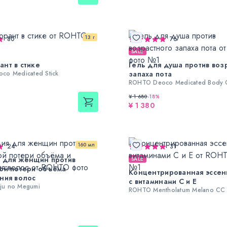
13 г
80
76
SALE
нт в стике
Гель для душа против воз
co Medicated Stick
запаха пота
ROHTO Deoco Medicated Body 
¥ 1 680
-
18
%
¥ 1 380
160 мл
24
31
 для женщин против
SALE
ой потери объёма
Концентрированная эссен
ния волос
с витаминами С и Е
u no Megumi
ROHTO Mentholatum Melano CC