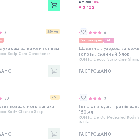
¥ 2 400
-
10
%
¥ 2 155
350 мл
3
6
ем
Рекомендуем
SALE
с уходом за кожей головы
Шампунь с уходом за кож
co Scalp Care Conditioner
головы, сменный блок
ROHTO Deoco Scalp Care Sham
ДАНО
РАСПРОДАНО
75 г
30
3
тив возрастного запаха
Гель для душа против запа
co Body Cleanse Soap
150 мл
ROHTO De Ou Medicated Body W
Bottle
ДАНО
РАСПРОДАНО