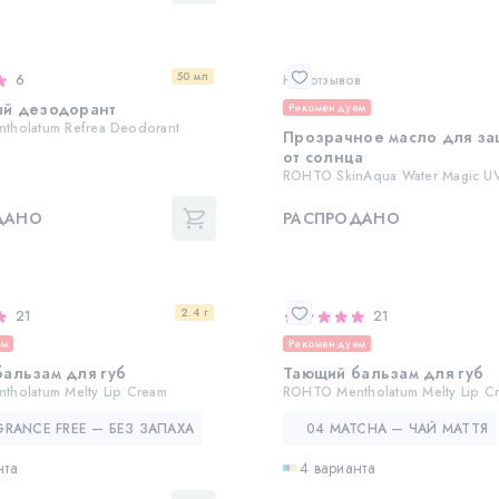
50 мл
6
Нет отзывов
ый дезодорант
Рекомендуем
tholatum Refrea Deodorant
Прозрачное масло для за
от солнца
ROHTO SkinAqua Water Magic UV
ДАНО
РАСПРОДАНО
2.4 г
21
21
ем
Рекомендуем
альзам для губ
Тающий бальзам для губ
holatum Melty Lip Cream
ROHTO Mentholatum Melty Lip C
GRANCE FREE — БЕЗ ЗАПАХА
04 MATCHA — ЧАЙ МАТТЯ
нта
4 варианта