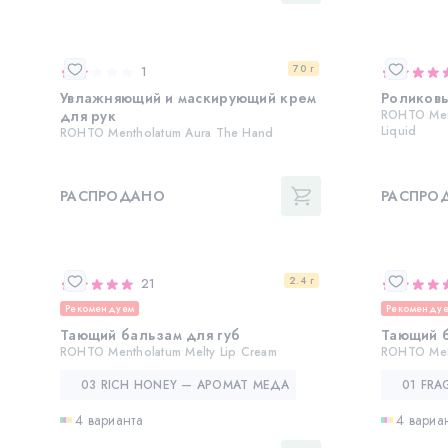
70 г
1
Увлажняющий и маскирующий крем
Роликов
для рук
ROHTO Men
Liquid
ROHTO Mentholatum Aura The Hand
РАСПРОДАНО
РАСПРО
2.4 г
21
Рекомендуем
Рекоменду
Тающий бальзам для губ
Тающий б
ROHTO Mentholatum Melty Lip Cream
ROHTO Ment
03 RICH HONEY — АРОМАТ МЕДА
01 FRA
4 варианта
4 вариа