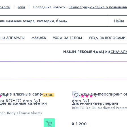
овости
|
Блог
|
Последние новости:
Важное уведомление о повышении ц
Найти
 И АППАРАТЫ
МАКИЯЖ
УХОД ЗА ТЕЛОМ
УХОД ЗА ВОЛОСАМИ
НАШИ РЕКОМЕНДАЦИИ
СНАЧАЛ
36 шт.
17
7
ие влажные салфетки
Джем-антиперспирант
ROHTO De Ou Medicated Protect
co Body Cleanse Sheets
¥ 1 200