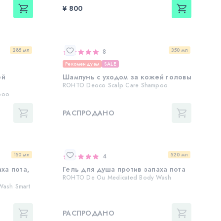
¥ 800
285 мл
350 мл
8
Рекомендуем
SALE
ей
Шампунь с уходом за кожей головы
ROHTO Deoco Scalp Care Shampoo
poo
РАСПРОДАНО
150 мл
520 мл
4
ха пота,
Гель для душа против запаха пота
ROHTO De Ou Medicated Body Wash
ash Smart
РАСПРОДАНО