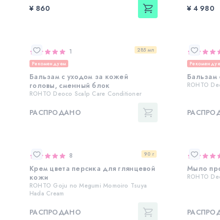
¥ 860
¥ 4 980
285 мл
1
Рекомендуем
Рекоменду
Бальзам с уходом за кожей
Бальзам 
головы, сменный блок
ROHTO Deo
ROHTO Deoco Scalp Care Conditioner
РАСПРОДАНО
РАСПРО
90 г
8
Крем цвета персика для глянцевой
Мыло про
кожи
ROHTO Deo
ROHTO Goju no Megumi Momoiro Tsuya
Hada Cream
РАСПРОДАНО
РАСПРО