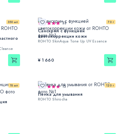
350 мл
70 г
33
Санскрин с функцией
цветокоррекции кожи
растного
ROHTO SkinAqua Tone Up UV Essence
Cleanse
¥ 1 660
18 мл
120 г
15
Пенка для умывания
ROHTO Shirocha
ция