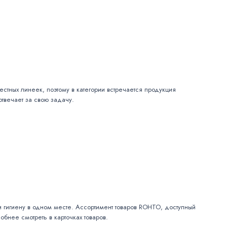
стных линеек, поэтому в категории встречается продукция
отвечает за свою задачу.
д и гигиену в одном месте. Ассортимент товаров ROHTO, доступный
бнее смотреть в карточках товаров.