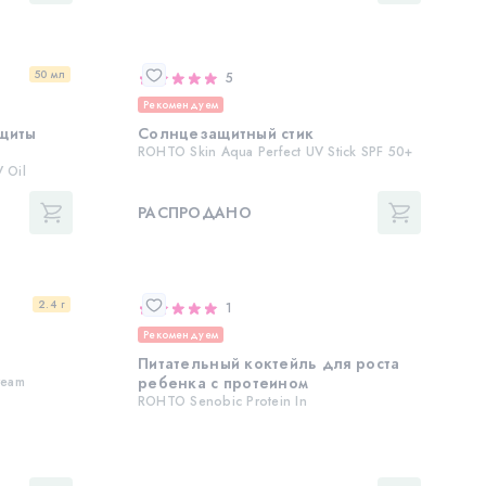
50 мл
5
Рекомендуем
щиты
Солнцезащитный стик
ROHTO Skin Aqua Perfect UV Stick SPF 50+
 Oil
РАСПРОДАНО
2.4 г
1
Рекомендуем
Питательный коктейль для роста
ream
ребенка с протеином
ROHTO Senobic Protein In