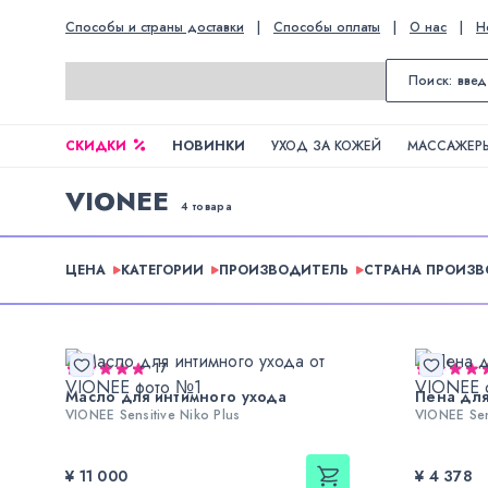
Способы и страны доставки
|
Способы оплаты
|
О нас
|
Н
СКИДКИ
НОВИНКИ
УХОД ЗА КОЖЕЙ
МАССАЖЕРЫ
VIONEE
4 товара
ЦЕНА
КАТЕГОРИИ
ПРОИЗВОДИТЕЛЬ
СТРАНА ПРОИЗ
17
Масло для интимного ухода
Пена для
VIONEE Sensitive Niko Plus
VIONEE Sen
¥ 11 000
¥ 4 378