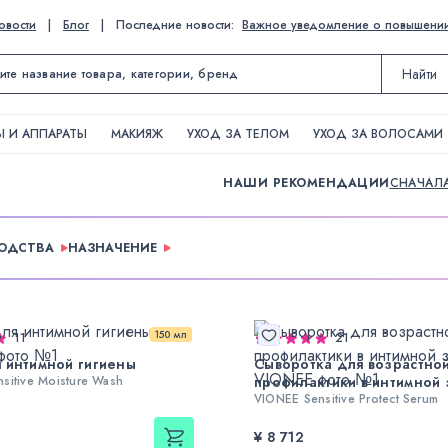
овости
|
Блог
|
Последние новости:
Важное уведомление о повышении ц
Найти
 И АППАРАТЫ
МАКИЯЖ
УХОД ЗА ТЕЛОМ
УХОД ЗА ВОЛОСАМИ
НАШИ РЕКОМЕНДАЦИИ
СНАЧАЛ
ВОДСТВА
НАЗНАЧЕНИЕ
150 мл
11
21
 интимной гигиены
Сыворотка для возрастно
sitive Moisture Wash
профилактики в интимной
VIONEE Sensitive Protect Serum
¥ 8 712