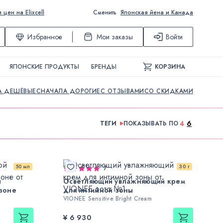
ен на Elixcell
Сменить
Японская йена и Канада
Избранное
Мои заказы
Войти
ЯПОНСКИЕ ПРОДУКТЫ
БРЕНДЫ
КОРЗИНА
А ДЕШЁВЫЕ
СНАЧАЛА ДОРОГИЕ
С ОТЗЫВАМИ
СО СКИДКАМИ
4
6
ТЕГИ
ПОКАЗЫВАТЬ ПО
50 мл
30 г
7
й
Осветляющий увлажняющий крем
 зоне
для интимной зоны
VIONEE Sensitive Bright Cream
¥ 6 930