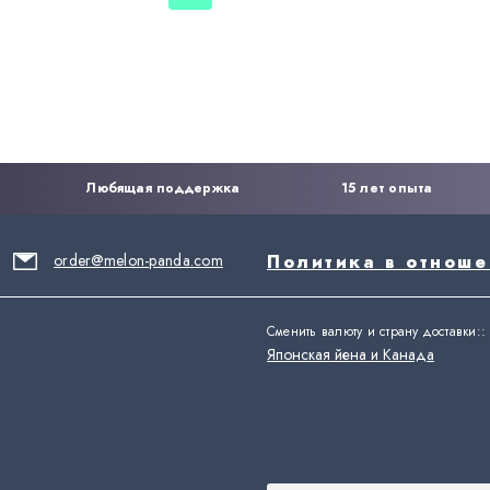
Любящая поддержка
15 лет опыта
order@melon-panda.com
Политика в отнош
Сменить валюту и страну доставки:
:
Японская йена и Канада