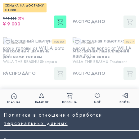
СКИДКА НА ДОСТАВКУ:
¥ 1 000
¥ 19 800
-
55
%
РАСПРОДАНО
¥ 9 000
400 мл
400 г
Нет отзывов
Нет отзывов
Массажный шампунь
Массажная ламеллярная
для кожи головы
маска для волос
WiLLA THE BRASHU Shampoo
WiLLA THE BRASHU Treatment
РАСПРОДАНО
РАСПРОДАНО
ГЛАВНАЯ
КАТАЛОГ
КОРЗИНА
МОЁ
ВОЙТИ
Политика в отношении обработки
персональных данных