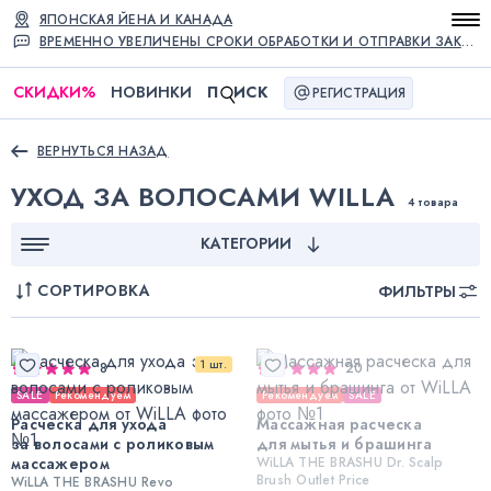
ЯПОНСКАЯ ЙЕНА И КАНАДА
ВРЕМЕННО УВЕЛИЧЕНЫ СРОКИ ОБРАБОТКИ И ОТПРАВКИ ЗАКАЗОВ
СКИДКИ
%
НОВИНКИ
П
ИСК
РЕГИСТРАЦИЯ
ВЕРНУТЬСЯ НАЗАД
УХОД ЗА ВОЛОСАМИ WILLA
4 товара
КАТЕГОРИИ
СОРТИРОВКА
ФИЛЬТРЫ
1 шт.
8
20
SALE
Рекомендуем
Рекомендуем
SALE
Расческа для ухода
Массажная расческа
за волосами с роликовым
для мытья и брашинга
массажером
WiLLA THE BRASHU Dr. Scalp
Brush Outlet Price
WiLLA THE BRASHU Revo