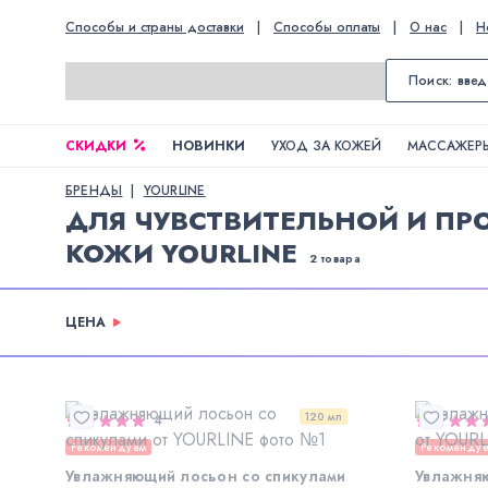
Способы и страны доставки
|
Способы оплаты
|
О нас
|
Н
СКИДКИ
НОВИНКИ
УХОД ЗА КОЖЕЙ
МАССАЖЕРЫ
БРЕНДЫ
YOURLINE
ДЛЯ ЧУВСТВИТЕЛЬНОЙ И П
КОЖИ YOURLINE
2 товара
ЦЕНА
120 мл
4
Рекомендуем
Рекоменду
Увлажняющий лосьон со спикулами
Увлажняю