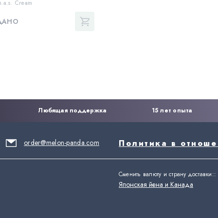
.a.s. Cream
ДАНО
Любящая поддержка
15 лет опыта
order@melon-panda.com
Политика в отнош
Сменить валюту и страну доставки:
:
Японская йена и Канада