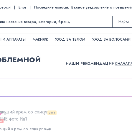
овости
|
Блог
|
Последние новости:
Важное уведомление о повышении ц
Найти
 И АППАРАТЫ
МАКИЯЖ
УХОД ЗА ТЕЛОМ
УХОД ЗА ВОЛОСАМИ
РОБЛЕМНОЙ
НАШИ РЕКОМЕНДАЦИИ
СНАЧАЛ
30 г
2
ем
щий крем со спикулами