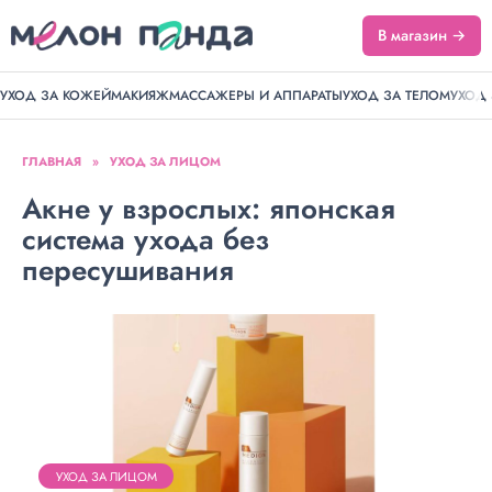
В магазин →
УХОД ЗА КОЖЕЙ
МАКИЯЖ
МАССАЖЕРЫ И АППАРАТЫ
УХОД ЗА ТЕЛОМ
УХОД
ГЛАВНАЯ
»
УХОД ЗА ЛИЦОМ
Акне у взрослых: японская
система ухода без
пересушивания
УХОД ЗА ЛИЦОМ