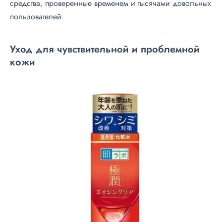
средства, проверенные временем и тысячами довольных
пользователей.
Уход для чувствительной и проблемной
кожи
С
е
р
и
я
H
a
d
a
L