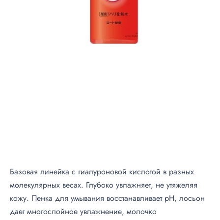
a
b
o
G
o
k
u
j
y
u
n
Базовая линейка с гиалуроновой кислотой в разных
молекулярных весах. Глубоко увлажняет, не утяжеляя
кожу. Пенка для умывания восстанавливает pH, лосьон
дает многослойное увлажнение, молочко