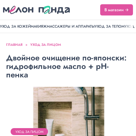
В магазин →
УХОД ЗА КОЖЕЙ
МАКИЯЖ
МАССАЖЕРЫ И АППАРАТЫ
УХОД ЗА ТЕЛОМ
УХОД
ГЛАВНАЯ
»
УХОД ЗА ЛИЦОМ
Двойное очищение по-японски:
гидрофильное масло + pH-
пенка
УХОД ЗА ЛИЦОМ