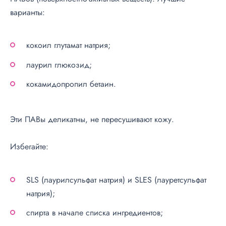
варианты:
кокоил глутамат натрия;
лаурил глюкозид;
кокамидопропил бетаин.
Эти ПАВы деликатны, не пересушивают кожу.
Избегайте:
SLS (лаурилсульфат натрия) и SLES (лауретсульфат
натрия);
спирта в начале списка ингредиентов;