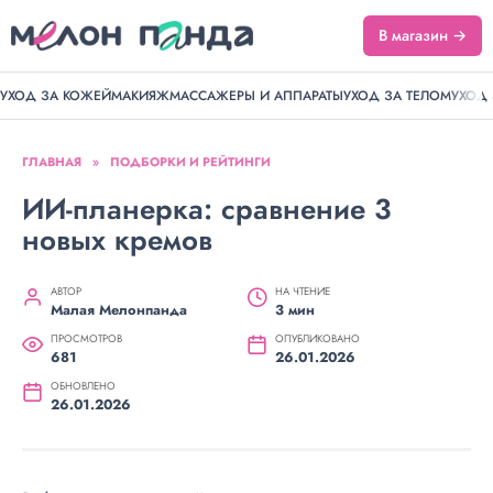
В магазин →
УХОД ЗА КОЖЕЙ
МАКИЯЖ
МАССАЖЕРЫ И АППАРАТЫ
УХОД ЗА ТЕЛОМ
УХОД
ГЛАВНАЯ
»
ПОДБОРКИ И РЕЙТИНГИ
ИИ-планерка: сравнение 3
новых кремов
АВТОР
НА ЧТЕНИЕ
Малая Мелонпанда
3 мин
ПРОСМОТРОВ
ОПУБЛИКОВАНО
681
26.01.2026
ОБНОВЛЕНО
26.01.2026