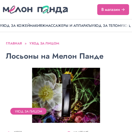
В магазин →
УХОД ЗА КОЖЕЙ
МАКИЯЖ
МАССАЖЕРЫ И АППАРАТЫ
УХОД ЗА ТЕЛОМ
УХОД
ГЛАВНАЯ
»
УХОД ЗА ЛИЦОМ
Лосьоны на Мелон Панде
УХОД ЗА ЛИЦОМ