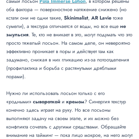
самый лосьон
Pola Immerse Lotion
, в котором решены
оба фактора — поверхностное натяжение снижено (но
кстати они не одни такие,
Skinimalist
,
AR Lavie
тоже
сумели), а текстура отличается от воды, но все еще
не
эмульсия
. Те, кто не вникает в это, могут подумать что это
просто тяжелый лосьон. На самом деле, он невероятно
эффективно проникает в поры и действует там как
задумано, снижая в них гликацию из-за потоотделения
(профилактика и борьба с растянутыми дряблыми
порами).
Нужно ли использовать лосьон только с его
«родными»
сывороткой
и
кремом
? Синергия текстур
конечно здесь играет на руку. Но все лосьоны
выполняют задачу на своем этапе, и их можно без
конфликта сочетать с другими средствами. Обращайте
внимание на тайминг — пока лицо мокрое, на него могут