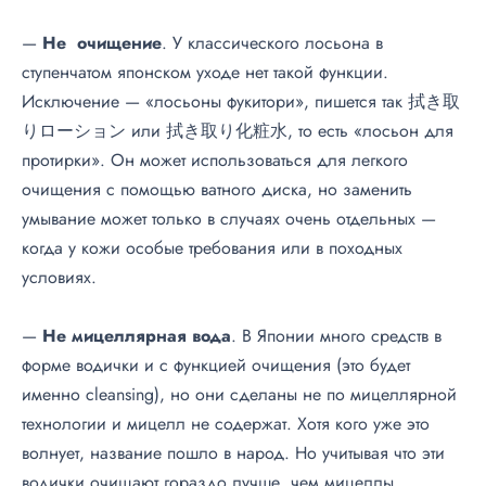
—
Не очищение
. У классического лосьона в
ступенчатом японском уходе нет такой функции.
Исключение — «лосьоны фукитори», пишется так 拭き取
りローション или 拭き取り化粧水, то есть «лосьон для
протирки». Он может использоваться для легкого
очищения с помощью ватного диска, но заменить
умывание может только в случаях очень отдельных —
когда у кожи особые требования или в походных
условиях.
—
Не мицеллярная вода
. В Японии много средств в
форме водички и с функцией очищения (это будет
именно cleansing), но они сделаны не по мицеллярной
технологии и мицелл не содержат. Хотя кого уже это
волнует, название пошло в народ. Но учитывая что эти
водички очищают гораздо лучше, чем мицеллы,