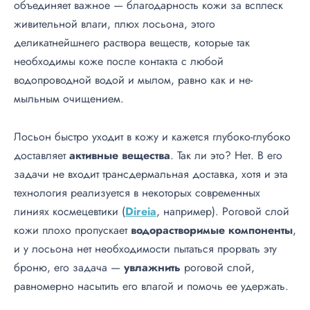
объединяет важное — благодарность кожи за всплеск
живительной влаги, плюх лосьона, этого
деликатнейшнего раствора веществ, которые так
необходимы коже после контакта с любой
водопроводной водой и мылом, равно как и не-
мыльным очищением.
Лосьон быстро уходит в кожу и кажется глубоко-глубоко
доставляет
активные
вещества
. Так ли это? Нет. В его
задачи не входит трансдермальная доставка, хотя и эта
технология реализуется в некоторых современных
линиях космецевтики (
Direia
,
например). Роговой слой
кожи плохо пропускает
водорастворимые
компоненты
,
и у лосьона нет необходимости пытаться прорвать эту
броню, его задача —
увлажнить
роговой слой,
равномерно насытить его влагой и помочь ее удержать.