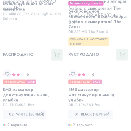
Мультифункциональная
Бесплатная доставка
сыворотка
Беспроводной
DR.ARRIVO The Zeus High Quality
косметологический аппарат
Solution
(набор с сывороткой The
Zeus)
DR.ARRIVO The Zeus S
СКИДКА НА ДОСТАВКУ:
¥ 6 500
РАСПРОДАНО
РАСПРОДАНО
6
6
Рекомендуем
SALE
Рекомендуем
SALE
EMS массажер
EMS массажер
для стимуляции мышц
для стимуляции мышц
улыбки
улыбки
DR. ELLEMISS Liftre
DR. ELLEMISS Liftre
02. WHITE (БЕЛЫЙ)
01. BLACK (ЧЕРНЫЙ)
2 варианта
2 варианта