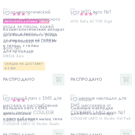
2
3
MTG ReFa ACTIVE Digit
Бесплатная доставка
SALE
Косметологический аппарат
для комплексного ухода
за лицом, кожей головы
и телом, с гелем
для процедур
DIREIA Zeru
СКИДКА НА ДОСТАВКУ:
¥ 5 500
РАСПРОДАНО
РАСПРОДАНО
1
Нет отзывов
Большой патч с EMS
Сменные накладки
для массажа
для EMS массажера
и расслабления мышц тела
COULEUR LABO Ui Studio Gel Pad
COULEUR LABO Ui Studio Qualo