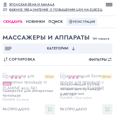
ЯПОНСКАЯ ЙЕНА И КАНАДА
ВАЖНОЕ УВЕДОМЛЕНИЕ О ПОВЫШЕНИИ ЦЕН НА ELIXCELL
СКИДКИ
%
НОВИНКИ
П
ИСК
РЕГИСТРАЦИЯ
МАССАЖЕРЫ И АППАРАТЫ
180 товаров
КАТЕГОРИИ
СОРТИРОВКА
ФИЛЬТРЫ
30 мл
120 мл
1
4
Увлажняющий бустер-
SALE
лосьон для процедур
Сыворотка для аппаратных
с аппаратами
процедур
PLAMINE Clear Lotion
PLAMINE Essence
РАСПРОДАНО
РАСПРОДАНО