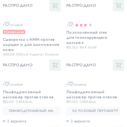
РАСПРОДАНО
РАСПРОДАНО
Нет отзывов
6
Позолоченный стик
Рекомендуем
для тонизирующего
Сыворотка с NMN против
массажа
морщин и для омоложения
BELULU Stick Gold
кожи
AXXZIA N2Axel Superior Essence
РАСПРОДАНО
РАСПРОДАНО
Нет отзывов
Нет отзывов
Лимфодренажный
Лимфодренажный
массажер против отеков
массажер против отеков
BELULU CASSAism
BELULU CASSAism
ЛИМФОДРЕНАЖНЫЙ МАССАЖЕР ПРОТИВ ОТЕКОВ — BELULU CASSAISM
02 РОЗОВЫЙ ПЕРЛАМУТР
3 варианта
3 варианта