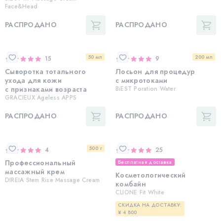
Face&Head
РАСПРОДАНО
РАСПРОДАНО
50 мл
200 мл
15
9
Сыворотка тотального
Лосьон для процедур
ухода для кожи
с микротоками
с признаками возраста
BiEST Poration Water
GRACIEUX Ageless APPS
РАСПРОДАНО
РАСПРОДАНО
500 г
4
25
Профессиональный
Бесплатная доставка
массажный крем
Косметологический
DIREIA Stem Rise Massage Cream
комбайн
CLIONE Fit White
СКИДКА НА ДОСТАВКУ:
¥ 4 800