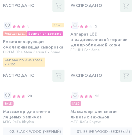
РАСПРОДАНО
РАСПРОДАНО
30 мл
8
2
Аппарат LED
Рекомендуем
Бесплатная доставка
и радиоволновой терапии
Ревитализирующая
для проблемной кожи
омолаживающая сыворотка
BELULU For Acne
DIREIA The Stem Serum Ex Some
СКИДКА НА ДОСТАВКУ:
¥ 4 100
РАСПРОДАНО
РАСПРОДАНО
28
28
SALE
SALE
Массажер для снятия
Массажер для снятия
лицевых зажимов
лицевых зажимов
MTG ReFa Rhythm
MTG ReFa Rhythm
02. BLACK WOOD (ЧЕРНЫЙ)
01. BEIGE WOOD (БЕЖЕВЫЙ)