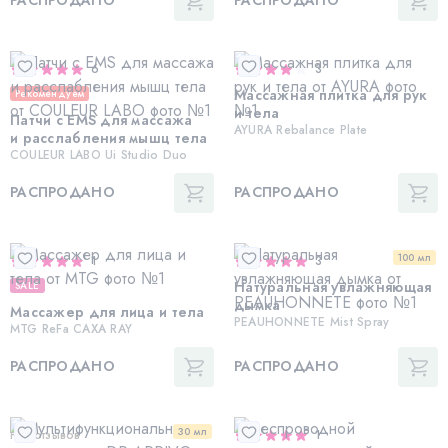
РАСПРОДАНО
РАСПРОДАНО
6
3
Массажная плитка для рук
Рекомендуем
и тела
Патчи с EMS для массажа
AYURA Rebalance Plate
и расслабления мышц тела
COULEUR LABO Ui Studio Duo
РАСПРОДАНО
РАСПРОДАНО
100 мл
1
3
Натуральная увлажняющая
SALE
дымка
Массажер для лица и тела
PEAUHONNETE Mist Spray
MTG ReFa CAXA RAY
РАСПРОДАНО
РАСПРОДАНО
30 мл
Нет отзывов
1