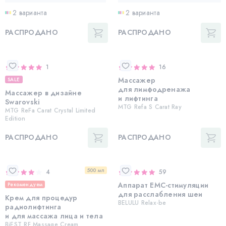
2 варианта
2 варианта
РАСПРОДАНО
РАСПРОДАНО
1
16
Массажер
SALE
для лимфодренажа
Массажер в дизайне
и лифтинга
Swarovski
MTG Refa S Carat Ray
MTG ReFa Carat Crystal Limited
Edition
РАСПРОДАНО
РАСПРОДАНО
500 мл
4
59
Аппарат ЕМС-стимуляции
Рекомендуем
для расслабления шеи
Крем для процедур
BELULU Relax-be
радиолифтинга
и для массажа лица и тела
BiEST RF Massage Cream