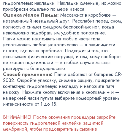
гидрогелевых накладки. Накладки сменные
,
их можно
приобрести отдельно по мере износа.
Оценка Мелон Панды:
Массажист в коробочке —
незаменимый невидимый друг. Расслабит перед сном
,
полностью снимет синдром беспокойных ног
,
когда
невозможно подобрать им удобное положение.
Патчи можно наклеивать на любые части тела
,
использовать любое их количество — в зависимости
от того
,
где ваша проблема. Подходит и тем
,
кто
испытывает физические нагрузки
,
и тем
,
кому наоборот
не хватает подвижности — в любом случае мышцы
реагируют с благодарностью.
Способ применения:
Патчи работают от батареек CR-
2032. Откройте упаковку
,
снимите защиту
,
прикрепите
контактную гидрогелевую накладку и наложите патч
на кожу. Нажмите кнопку включения и кнопками + и —
на верхней части пульта выберите комфортный уровень
интенсивности от 1 до 15.
ВНИМАНИЕ! После окончания процедуры закройте
поверхность гидрогелевой наклейки защитной
мембраной
,
чтобы предотвратить высыхание