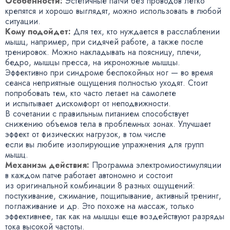
Особенности:
Эстетичные патчи без проводов легко
крепятся и хорошо выглядят
,
можно использовать в любой
ситуации.
Кому подойдет:
Для тех
,
кто нуждается в расслаблении
мышц
,
например
,
при сидячей работе
,
а также после
тренировок. Можно накладывать на поясницу
,
плечи
,
бедро
,
мышцы пресса
,
на икроножные мышцы.
Эффективно при синдроме беспокойных ног — во время
сеанса неприятные ощущения полностью уходят. Стоит
попробовать тем
,
кто часто летает на самолете
и испытывает дискомфорт от неподвижности.
В сочетании с правильным питанием способствует
снижению объемов тела в проблемных зонах. Улучшает
эффект от физических нагрузок
,
в том числе
если вы любите изолирующие упражнения для групп
мышц.
Механизм действия:
Программа электромиостимуляции
в каждом патче работает автономно и состоит
из оригинальной комбинации 8 разных ощущений:
постукивание
,
сжимание
,
пощипывание
,
активный тренинг
,
поглаживание и др. Это похоже на массаж
,
только
эффективнее
,
так как на мышцы еще воздействуют разряды
тока высокой частоты.