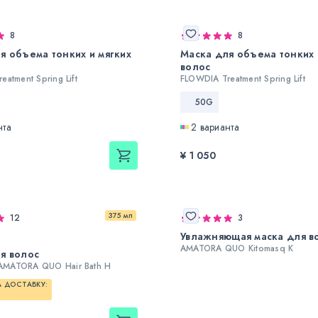
8
8
я объема тонких и мягких
Маска для объема тонких 
волос
atment Spring Lift
FLOWDIA Treatment Spring Lift
50G
нта
2 варианта
¥ 1 050
375 мл
12
3
Увлажняющая маска для в
AMATORA QUO Kitomasq K
я волос
MATORA QUO Hair Bath H
 ДОСТАВКУ: