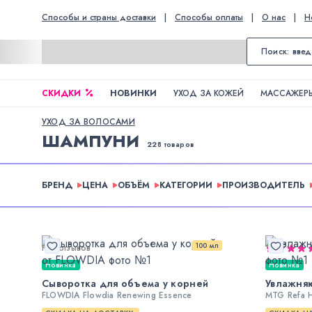
Способы и страны доставки
|
Способы оплаты
|
О нас
|
Н
СКИДКИ
НОВИНКИ
УХОД ЗА КОЖЕЙ
МАССАЖЕРЫ
УХОД ЗА ВОЛОСАМИ
ШАМПУНИ
228 товаров
БРЕНД
ЦЕНА
ОБЪЁМ
КАТЕГОРИИ
ПРОИЗВОДИТЕЛЬ
100 мл
Нет отзывов
Новинка
Новинка
Сыворотка для объема у корней
Увлажня
FLOWDIA Flowdia Renewing Essence
MTG Refa 