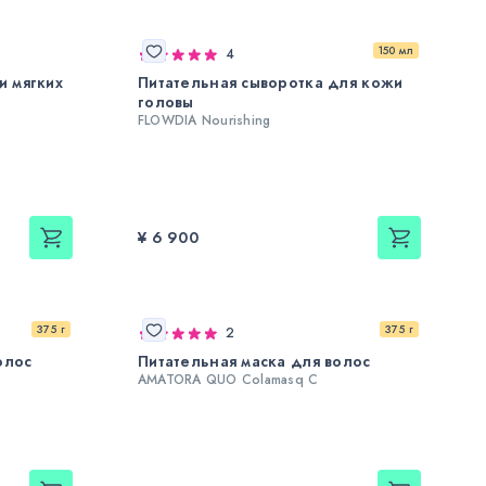
150 мл
4
и мягких
Питательная сыворотка для кожи
головы
FLOWDIA Nourishing
¥ 6 900
375 г
375 г
2
олос
Питательная маска для волос
AMATORA QUO Colamasq C