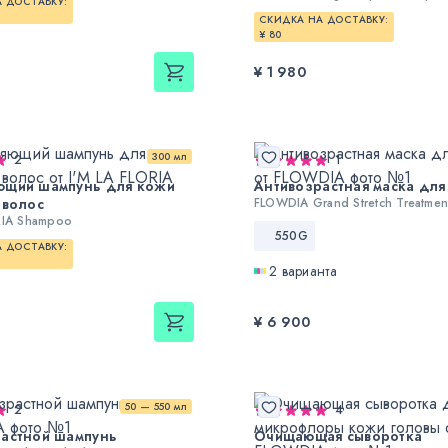
 ДОСТАВКУ:
СКИДКА НА ДОСТАВКУ:
¥ 80
¥ 1 980
300 мл
2
1
ющий шампунь для кожи
Антивозрастная маска для
 волос
FLOWDIA Grand Stretch Treatmen
RIA Shampoo
550G
 ДОСТАВКУ:
2 варианта
¥ 6 900
50 — 550 мл
2
4
астной шампунь
Очищающая сыворотка