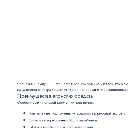
Японский шампунь ― это настоящее сокровище для тех, кто мечт
на многовековых традициях ухода за волосами и инновационных т
Преимущества японских средств
Особенности японской косметики для волос:
Натуральные компоненты — водоросли, рисовый экстракт,
Отсутствие агрессивных SLS и парабенов.
Эффективность с первого применения.