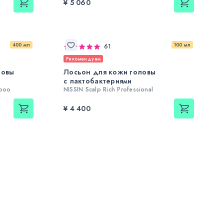
¥ 5 060
400 мл
100 мл
61
Рекомендуем
ловы
Лосьон для кожи головы
с лактобактериями
mpoo
NISSIN Scalp Rich Professional
¥ 4 400