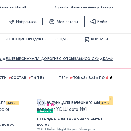
ен на Elixcell
Сменить
Японская йена и Канада
Избранное
Мои заказы
Войти
ЯПОНСКИЕ ПРОДУКТЫ
БРЕНДЫ
КОРЗИНА
А ДЕШЁВЫЕ
СНАЧАЛА ДОРОГИЕ
С ОТЗЫВАМИ
СО СКИДКАМИ
4
6
СТИ
СОСТАВ
ТИП ВОЛОС
ТИП КОЖИ
ТЕГИ
ПОКАЗЫВАТЬ ПО
ТИП СРЕДСТВА
г
440 мл
475 мл
3
Новинка
Шампунь для вечернего мытья
х волос
волос
o
YOLU Relax Night Repair Shampoo