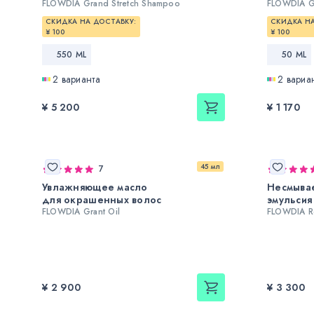
FLOWDIA Grand Stretch Shampoo
FLOWDIA G
СКИДКА НА ДОСТАВКУ:
СКИДКА НА
¥ 100
¥ 100
550 ML
50 ML
2 варианта
2 вариа
¥ 5 200
¥ 1 170
45 мл
7
Увлажняющее масло
Несмыва
для окрашенных волос
эмульсия
FLOWDIA Grant Oil
FLOWDIA Re
¥ 2 900
¥ 3 300