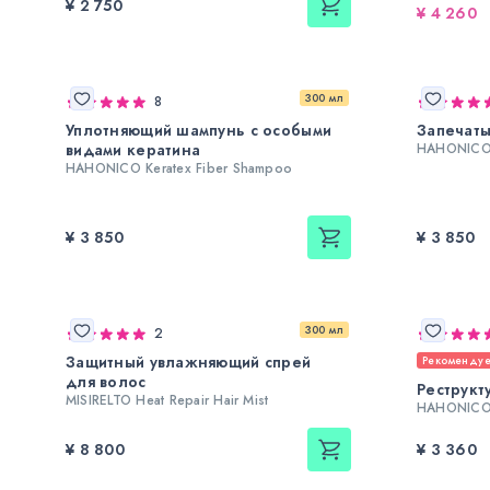
¥ 2 750
¥ 4 260
300 мл
8
Уплотняющий шампунь с особыми
Запечат
видами кератина
HAHONICO K
HAHONICO Keratex Fiber Shampoo
¥ 3 850
¥ 3 850
300 мл
2
Защитный увлажняющий спрей
Рекоменду
для волос
Реструкт
MISIRELTO Heat Repair Hair Mist
HAHONICO L
¥ 8 800
¥ 3 360