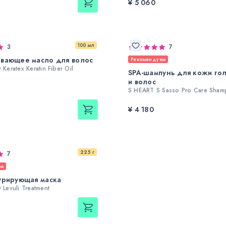
¥ 5 060
100 мл
3
7
ывающее масло для волос
Рекомендуем
eratex Keratin Fiber Oil
SPA-шампунь для кожи го
и волос
S HEART S Sasso Pro Care Sha
¥ 4 180
225 г
7
ем
урирующая маска
evuli Treatment