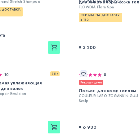
rand Stretch Shampoo
для микрофлоры кожи го
FLOWDIA Flora Spa
 ДОСТАВКУ:
СКИДКА НА ДОСТАВКУ:
¥ 150
нта
¥ 3 200
75 г
10
8
емая увлажняющая
Рекомендуем
 для волос
Лосьон для кожи головы
pair Emulsion
COULEUR LABO ZOGANKIN G4U 
Scalp
¥ 6 930