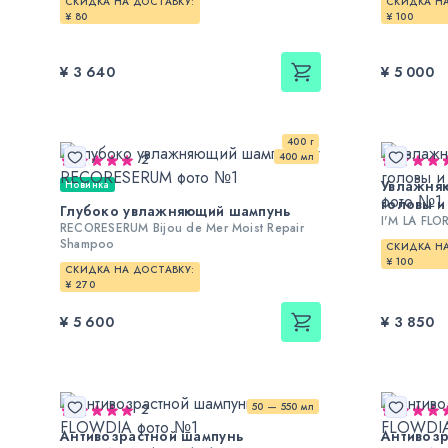
СКИДКА НА ДОСТАВКУ:
СКИДКА НА
¥ 80
¥ 100
¥ 3 640
¥ 5 000
400 г
400 мл
2
Увлажня
Новинка
головы и
Глубоко увлажняющий шампунь
I'M LA FLO
RECORESERUM Bijou de Mer Moist Repair
Shampoo
СКИДКА НА
¥ 100
СКИДКА НА ДОСТАВКУ:
¥ 270
¥ 5 600
¥ 3 850
50 — 550 мл
2
Антивозрастной шампунь
Антивозр