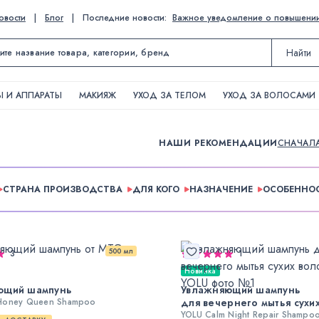
овости
|
Блог
|
Последние новости:
Важное уведомление о повышении ц
Найти
 И АППАРАТЫ
МАКИЯЖ
УХОД ЗА ТЕЛОМ
УХОД ЗА ВОЛОСАМИ
НАШИ РЕКОМЕНДАЦИИ
СНАЧАЛ
СТРАНА ПРОИЗВОДСТВА
ДЛЯ КОГО
НАЗНАЧЕНИЕ
ОСОБЕННО
500 мл
3
1
Новинка
ющий шампунь
Увлажняющий шампунь
Honey Queen Shampoo
для вечернего мытья сухи
YOLU Calm Night Repair Shampo