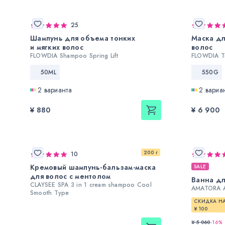
25
Шампунь для объема тонких
Маска дл
и мягких волос
волос
FLOWDIA Shampoo Spring Lift
FLOWDIA Tre
50ML
550G
2 варианта
2 вариа
¥ 880
¥ 6 900
200 г
10
Кремовый шампунь-бальзам-маска
SALE
для волос с ментолом
Ванна дл
CLAYSEE SPA 3 in 1 cream shampoo Cool
AMATORA A
Smooth Type
СКИДКА НА
¥ 100
¥ 5 060
-
16
%