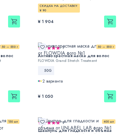
СКИДКА НА ДОСТАВКУ:
¥ 90
¥ 1 904
50 — 550 г
50 — 550 г
1
 волос
Антивозрастная маска для волос
t
FLOWDIA Grand Stretch Treatment
50G
2 варианта
¥ 1 050
150 мл
400 мл
9
Шампунь для гладкости и объема