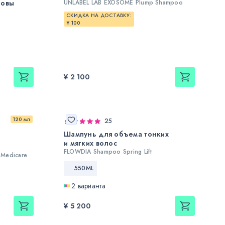
ловы
UNLABEL LAB EXOSOME Plump Shampoo
СКИДКА НА ДОСТАВКУ:
¥ 100
¥ 2 100
120 мл
25
Шампунь для объема тонких
и мягких волос
FLOWDIA Shampoo Spring Lift
Medicare
550ML
2 варианта
¥ 5 200