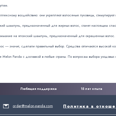
улам.
плексному воздействию: они укрепляют волосяные луковицы, стимулируют
онский шампунь, предназначенный для жирных волос, станет настоящим спа
внимание на японский шампунь, предназначенный для окрашенных волос. О
с ― значит, сделали правильный выбор. Средства отличаются высокой кон
е Melon Panda с доставкой в любые страны. По вопросам выбора уходовых 
Любящая поддержка
15 лет опыта
order@melon-panda.com
Политика в отнош